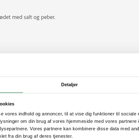
ødet med salt og peber.
 ned til middel varme og vend skiverne
Detaljer
 bradepanden øverst i en kold ovn.
ookies
se vores indhold og annoncer, til at vise dig funktioner til sociale
e er gyldne.
oplysninger om din brug af vores hjemmeside med vores partnere i
øde.
ysepartnere. Vores partnere kan kombinere disse data med andr
et fra din brug af deres tjenester.