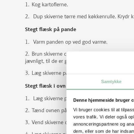
Kog kartoflerne.
Dup skiverne tørre med køkkenrulle. Krydr k
Stegt flæsk på pande
Varm panden op ved god varme.
Brun skiverne ca. 1 minut på hver side. Skru
jævnligt, til de er gyldne og sprøde.
Læg skiverne på køkkenrulle i cirka 1 minut.
Samtykke
Stegt flæsk i ovn
Læg skiverne på risten i en bradepande. Sæt
Denne hjemmeside bruger c
Vi bruger cookies til at tilpas
Tænd ovnen på 225 grader og steg til skivern
vores trafik. Vi deler også 
Vend skiverne og steg til de er gyldne og spr
annonceringspartnere og anal
dem, eller som de har indsaml