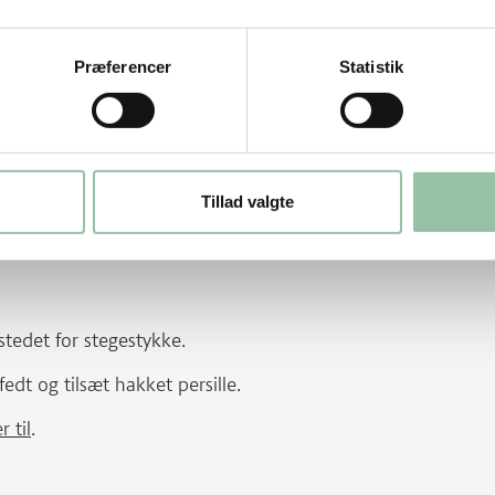
Præferencer
Statistik
st det sammen i en melryster. Hæld det i
under piskning og lad den småkoge ca. 5
Tillad valgte
r. Tilsæt hakket persille.
stedet for stegestykke.
dt og tilsæt hakket persille.
 til
.