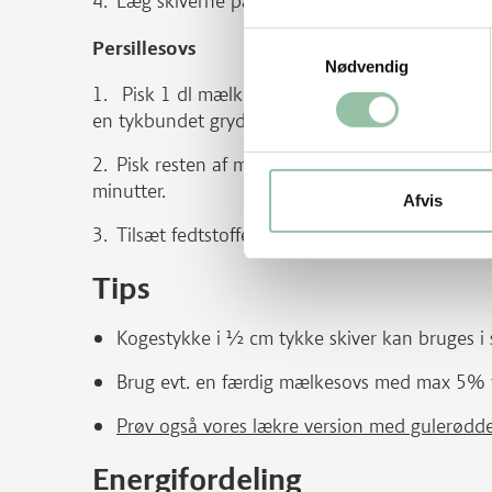
Læg skiverne på køkkenrulle i cirka 1 minut.
Samtykkevalg
Persillesovs
Nødvendig
Pisk 1 dl mælk og mel til en jævning eller ry
en tykbundet gryde.
Pisk resten af mælken i. Bring sovsen i kog 
minutter.
Afvis
Tilsæt fedtstoffet og smag til med salt og pebe
Tips
Kogestykke i ½ cm tykke skiver kan bruges i 
Brug evt. en færdig mælkesovs med max 5% fe
Prøv også vores lækre version med gulerødder
Energifordeling