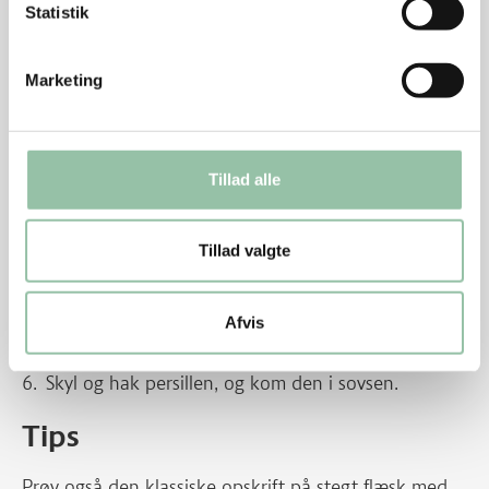
Statistik
Sovs
Marketing
Pisk 1 dl mælk og mel til en jævning eller ryst det
sammen i en melryster. Hæld det i en tykbundet
gryde.
Tillad alle
Pisk resten af mælken i.
Bring sovsen i kog under piskning og lad den
småkoge ca. 5 minutter.
Tillad valgte
Kom fedtstoffet i.
Afvis
Smag til med salt og peber.
Skyl og hak persillen, og kom den i sovsen.
Tips
Prøv også den
klassiske opskrift på stegt flæsk med