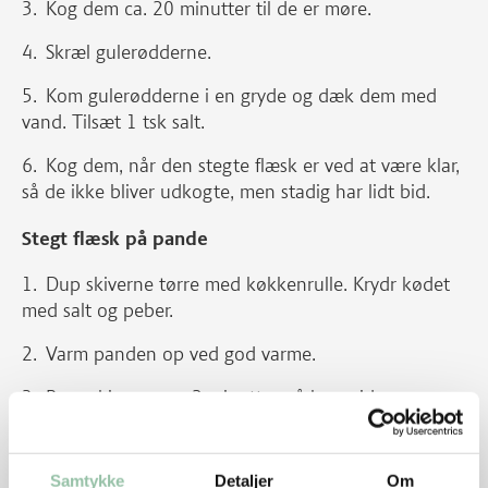
Kog dem ca. 20 minutter til de er møre.
Skræl gulerødderne.
Kom gulerødderne i en gryde og dæk dem med
vand. Tilsæt 1 tsk salt.
Kog dem, når den stegte flæsk er ved at være klar,
så de ikke bliver udkogte, men stadig har lidt bid.
Stegt flæsk på pande
Dup skiverne tørre med køkkenrulle. Krydr kødet
med salt og peber.
Varm panden op ved god varme.
Brun skiverne ca. 2 minutter på hver side.
Skru ned til middel varme.
Samtykke
Detaljer
Om
Vend skiverne jævnligt, til de er gyldne og sprøde.