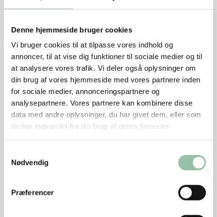
Det tager ca. 30 minutter for ½-1 cm tykke skiver.
Læg skiverne på køkkenrulle i cirka 1 minut.
Denne hjemmeside bruger cookies
Vi bruger cookies til at tilpasse vores indhold og
Stegt flæsk i ovn
annoncer, til at vise dig funktioner til sociale medier og til
at analysere vores trafik. Vi deler også oplysninger om
Dup skiverne tørre med køkkenrulle. Krydr kødet
din brug af vores hjemmeside med vores partnere inden
med salt og peber.
for sociale medier, annonceringspartnere og
Læg skiverne på risten i en bradepande.
analysepartnere. Vores partnere kan kombinere disse
data med andre oplysninger, du har givet dem, eller som
Sæt bradepanden øverst i en kold ovn.
de har indsamlet fra din brug af deres tjenester.
Tænd ovnen på 225 grader og steg til skiverne er
gyldne og sprøde.
Samtykkevalg
Nødvendig
Vend dem og steg til de er gyldne og sprøde på
den anden side. Det tager ca. 40 minutter for ½ cm
Præferencer
tykke skiver og ca. 50 minutter for 1 cm tykke skiver.
Læg skiverne på køkkenrulle i cirka 1 minut.