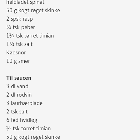
helbladet spinat
50 g kogt røget skinke
2 spsk rasp
½ tsk peber
1½ tsk tørret timian
1½ tsk salt
Kødsnor
10 g smør
Til saucen
3 dl vand
2 dl rødvin
3 laurbærblade
2 tsk salt
6 fed hvidløg
½ tsk tørret timian
50 g kogt røget skinke