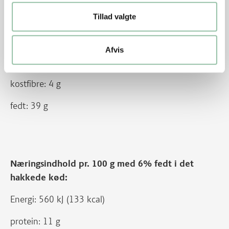
Tillad valgte
Energi: 2884 kJ (687 kcal)
protein: 55 g
Afvis
kulhydrat: 26 g
kostfibre: 4 g
fedt: 39 g
Næringsindhold pr. 100 g med 6% fedt i det
hakkede kød:
Energi: 560 kJ (133 kcal)
protein: 11 g