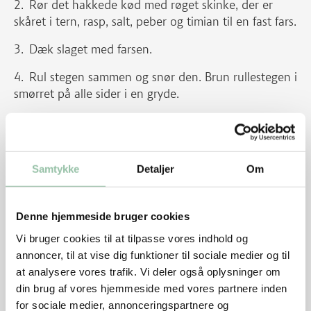
Rør det hakkede kød med røget skinke, der er
skåret i tern, rasp, salt, peber og timian til en fast fars.
Dæk slaget med farsen.
Rul stegen sammen og snør den. Brun rullestegen i
smørret på alle sider i en gryde.
Tilsæt 3 dl vand og rødvin sammen med
laurbærblade, salt, upillede hvidløgsfed, timian og
den røgede skinke.
Samtykke
Detaljer
Om
Lad rullestegen koge ved svag varme i ca. 2 timer.
Vend den efter den første time.
Denne hjemmeside bruger cookies
Si skyen, skum den og jævn den let.
Vi bruger cookies til at tilpasse vores indhold og
annoncer, til at vise dig funktioner til sociale medier og til
Kog den godt igennem og smag til.
at analysere vores trafik. Vi deler også oplysninger om
din brug af vores hjemmeside med vores partnere inden
Tilbehør
for sociale medier, annonceringspartnere og