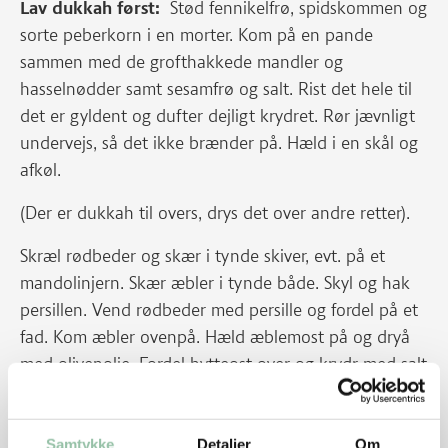
Lav dukkah først:
Stød fennikelfrø, spidskommen og
sorte peberkorn i en morter. Kom på en pande
sammen med de grofthakkede mandler og
hasselnødder samt sesamfrø og salt. Rist det hele til
det er gyldent og dufter dejligt krydret. Rør jævnligt
undervejs, så det ikke brænder på. Hæld i en skål og
afkøl.
(Der er dukkah til overs, drys det over andre retter).
Skræl rødbeder og skær i tynde skiver, evt. på et
mandolinjern. Skær æbler i tynde både. Skyl og hak
persillen. Vend rødbeder med persille og fordel på et
fad. Kom æbler ovenpå. Hæld æblemost på og dryå
med olivenolie. Fordel hytteost over og krydr med salt
og peber. Drys med dukkah.
Samtykke
Detaljer
Om