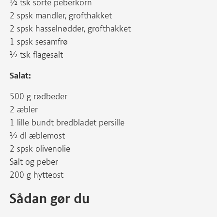
½ tsk sorte peberkorn
2 spsk mandler, grofthakket
2 spsk hasselnødder, grofthakket
1 spsk sesamfrø
½ tsk flagesalt
Salat:
500 g rødbeder
2 æbler
1 lille bundt bredbladet persille
½ dl æblemost
2 spsk olivenolie
Salt og peber
200 g hytteost
Sådan gør du