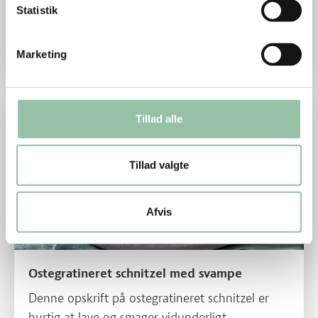
Statistik
Saftige krebinetter med ost og purløg. Serveres
sammen med kartoffelmos og en sprød salat.
Marketing
Læs mere om Ostegratineret schnitzel med svampe
Tillad alle
Tillad valgte
Afvis
Ostegratineret schnitzel med svampe
Denne opskrift på ostegratineret schnitzel er
hurtig at lave og smager vidunderligt.