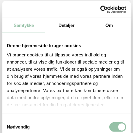
Senneps-mayonnaise
Lav senneps- mayonnaise og grøntsager klar mens
Samtykke
Detaljer
Om
kødet bliver mørt.
8 sandwich
Denne hjemmeside bruger cookies
Stød eller hak enebær så fint som muligt.
Vi bruger cookies til at tilpasse vores indhold og
annoncer, til at vise dig funktioner til sociale medier og til
Kom finthakkede løg, enebær, æggeblomme,
at analysere vores trafik. Vi deler også oplysninger om
eddike, salt, sukker og sennep i en skål og pisk det,
din brug af vores hjemmeside med vores partnere inden
imens olien hældes forsigtig i eller lav det i en
for sociale medier, annonceringspartnere og
blender.
analysepartnere. Vores partnere kan kombinere disse
Smag til og vend fintklippet kørvel i.
data med andre oplysninger, du har givet dem, eller som
de har indsamlet fra din brug af deres tjenester.
Knæk rodenden af asparges og kog eller grill dem,
så de stadig er sprøde.
Samtykkevalg
Nødvendig
Skær avocado i skiver.