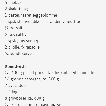
4 enebær
2 skalotteløg
1 pasteuriseret æggeblomme
1 spsk sherryeddike eller anden vineddike
¼ tsk salt
½ tsk sukker
1 spsk grov sennep
2 dl olie, fx rapsolie
½ bundt kørvel
8 sandwich
Ca. 600 g pulled pork – færdig kød med marinade
16 grønne asparges, ca. 500 g
2 avocadoer
1-2 løg
8 grovboller, ca. 800 g
Ca. 8 spsk senneps-mayonnaise