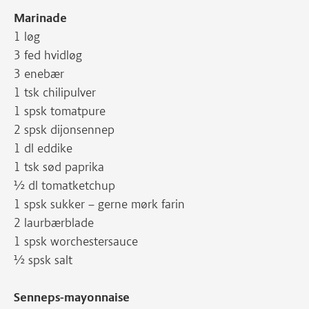
Marinade
1 løg
3 fed hvidløg
3 enebær
1 tsk chilipulver
1 spsk tomatpure
2 spsk dijonsennep
1 dl eddike
1 tsk sød paprika
½ dl tomatketchup
1 spsk sukker – gerne mørk farin
2 laurbærblade
1 spsk worchestersauce
½ spsk salt
Senneps-mayonnaise