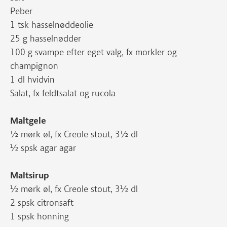
Peber
1 tsk hasselnøddeolie
25 g hasselnødder
100 g svampe efter eget valg, fx morkler og
champignon
1 dl hvidvin
Salat, fx feldtsalat og rucola
Maltgele
½ mørk øl, fx Creole stout, 3½ dl
½ spsk agar agar
Maltsirup
½ mørk øl, fx Creole stout, 3½ dl
2 spsk citronsaft
1 spsk honning