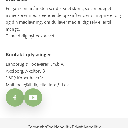
Én gang om måneden sender vi et skønt, sæsonpræget
nyhedsbrev med spændende opskrifter, der vil inspirerer dig
og din madlavning, om du laver mad til dig selv eller til
mange.
Tilmeld dig nyhedsbrevet
Kontaktoplysninger
Landbrug & Fødevarer F.m.b.A
Axelborg, Axeltorv 3
1609 København V
Mail:
peje@lf.dk
, eller
info@lf.dk
Facebook
YouTube
Copyright
Cookiepolitik
Privatlivspolitik