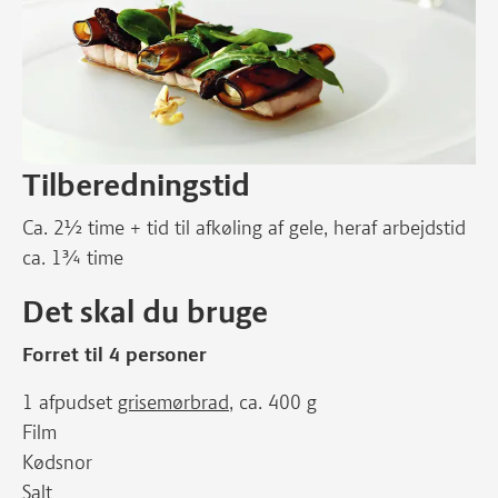
Tilberedningstid
Ca. 2½ time + tid til afkøling af gele, heraf arbejdstid
ca. 1¾ time
Det skal du bruge
Forret til 4 personer
1 afpudset
grisemørbrad
, ca. 400 g
Film
Kødsnor
Salt