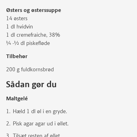
Østers og østerssuppe
14 østers
1 dl hvidvin
1 dl cremefraiche, 38%
¼ -½ dl piskefløde
Tilbehør
200 g fuldkornsbrød
Sådan gør du
Maltgelé
Hæld 1 dl øl i en gryde.
Pisk agar agar ud i øllet.
Tilsæt resten af øllet.