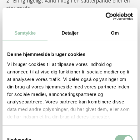
Bring rigeligt vand i kog i en sauterpande eller en
stor gryde.
Kom mørbraden i det kogende vand, som skal
dække kødet.
Samtykke
Detaljer
Om
Træk sauterpanden fra varmen og lad mørbraden
stå ca. 15 minutter under låg.
Denne hjemmeside bruger cookies
Mørbraden skal gerne have en centrumtemperatur
Vi bruger cookies til at tilpasse vores indhold og
på ca. 62 grader, så er den rosa.
annoncer, til at vise dig funktioner til sociale medier og til
at analysere vores trafik. Vi deler også oplysninger om
Pak mørbraden ud og skær den i ca. 1 cm tykke
din brug af vores hjemmeside med vores partnere inden
skiver på langs - se foto.
for sociale medier, annonceringspartnere og
analysepartnere. Vores partnere kan kombinere disse
data med andre oplysninger, du har givet dem, eller som
de har indsamlet fra din brug af deres tjenester.
Samtykkevalg
Nødvendig