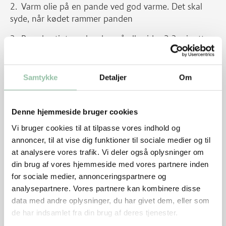
Varm olie på en pande ved god varme. Det skal
syde, når kødet rammer panden
Brun hurtigt mørbraden på alle sider 2-3 minutter
i alt
Skru ned til middel varme, læg låg på og steg i 10
Samtykke
Detaljer
Om
minutter
Vend og steg færdigt i 10 minutter
Denne hjemmeside bruger cookies
Tilsæt spinat de sidste par minutter, den skal bare
Vi bruger cookies til at tilpasse vores indhold og
falde sammen og optage noget af stegeskyen
annoncer, til at vise dig funktioner til sociale medier og til
at analysere vores trafik. Vi deler også oplysninger om
Mørbraden skal være svagt rosa indeni. Bruges
din brug af vores hjemmeside med vores partnere inden
stegetermometer skal centrumtemperaturen være 65
for sociale medier, annonceringspartnere og
grader
analysepartnere. Vores partnere kan kombinere disse
data med andre oplysninger, du har givet dem, eller som
de har indsamlet fra din brug af deres tjenester.
Perlespeltsalat