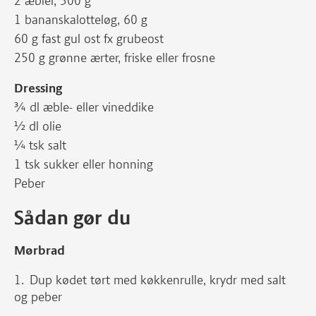
2 æbler, 300 g
1 bananskalotteløg, 60 g
60 g fast gul ost fx grubeost
250 g grønne ærter, friske eller frosne
Dressing
¾ dl æble- eller vineddike
½ dl olie
¼ tsk salt
1 tsk sukker eller honning
Peber
Sådan gør du
Mørbrad
Dup kødet tørt med køkkenrulle, krydr med salt
og peber