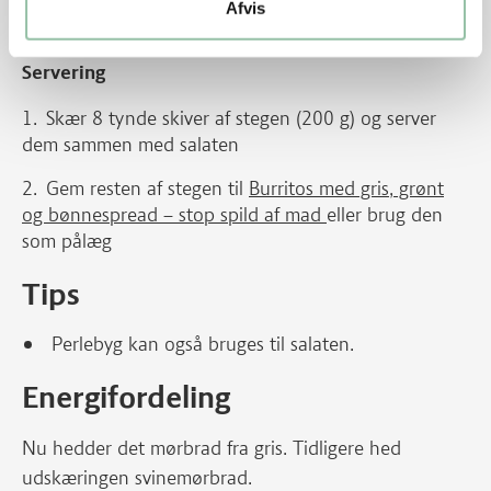
Afvis
Servering
Skær 8 tynde skiver af stegen (200 g) og server
dem sammen med salaten
Gem resten af stegen til
Burritos med gris, grønt
og bønnespread – stop spild af mad
eller brug den
som pålæg
Tips
Perlebyg kan også bruges til salaten.
Energifordeling
Nu hedder det mørbrad fra gris. Tidligere hed
udskæringen svinemørbrad.