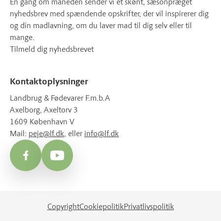
Én gang om måneden sender vi et skønt, sæsonpræget
nyhedsbrev med spændende opskrifter, der vil inspirerer dig
og din madlavning, om du laver mad til dig selv eller til
mange.
Tilmeld dig nyhedsbrevet
Kontaktoplysninger
Landbrug & Fødevarer F.m.b.A
Axelborg, Axeltorv 3
1609 København V
Mail:
peje@lf.dk
, eller
info@lf.dk
Facebook
YouTube
Copyright
Cookiepolitik
Privatlivspolitik