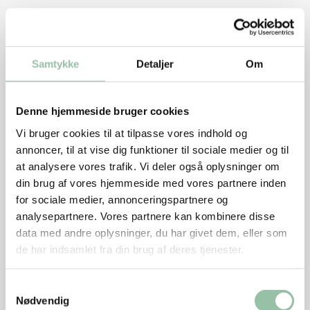
Tilsæt olie, citronsaft og fløde og blend igen.
Smag til med salt og peber.
Samtykke
Detaljer
Om
Ginsyltede løg
Hæld kogende vand over løgene.
Denne hjemmeside bruger cookies
Hæld straks løgene i en si.
Vi bruger cookies til at tilpasse vores indhold og
annoncer, til at vise dig funktioner til sociale medier og til
Afkøl løgene og pil dem.
at analysere vores trafik. Vi deler også oplysninger om
Kog eddike, 1 tsk salt, honning og sukker sammen
din brug af vores hjemmeside med vores partnere inden
til sukkeret er opløst.
for sociale medier, annonceringspartnere og
analysepartnere. Vores partnere kan kombinere disse
Kom stjerneanis og løg i lagen og kog det hele
data med andre oplysninger, du har givet dem, eller som
sammen i 5 minutter.
de har indsamlet fra din brug af deres tjenester.
Tag gryden fra varmen og rør gin i.
Samtykkevalg
Kom løg og lage i et rent glas. Sæt låg på. Opbevar
Nødvendig