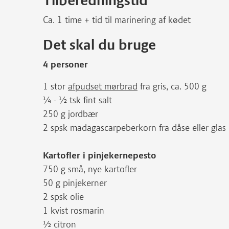
Tilberedningstid
Ca. 1 time + tid til marinering af kødet
Det skal du bruge
4 personer
1 stor
afpudset mørbrad
fra gris, ca. 500 g
¼ - ½ tsk fint salt
250 g jordbær
2 spsk madagascarpeberkorn fra dåse eller glas
Kartofler i pinjekernepesto
750 g små, nye kartofler
50 g pinjekerner
2 spsk olie
1 kvist rosmarin
½ citron