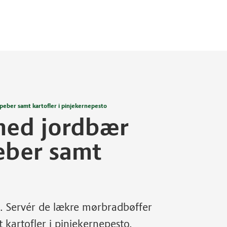
eber samt kartofler i pinjekernepesto
med jordbær
eber samt
en. Servér de lækre mørbradbøffer
artofler i pinjekernepesto.