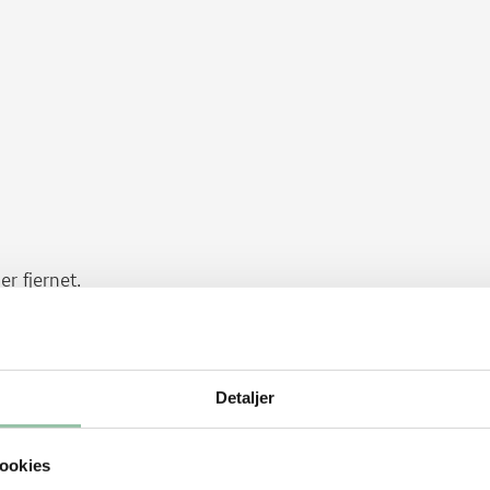
r fjernet.
 2½ til 3 cm tykke og drys dem med salt.
dem og mos dem med en gaffel. Gem resten
Detaljer
 i jordbærpuréen.
ookies
køleskab i ½-12 timer. Vend evt. kødet et