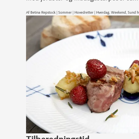
Af Betina Repstock | Sommer | Hovedretter | Hverdag, Weekend, Sund h