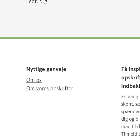
Fedt: 5 g
Nyttige genveje
Få insp
opskrif
Om os
indbak
Om vores opskrifter
Én gang 
skønt, 
spændende
dig og d
mad til d
Tilmeld 