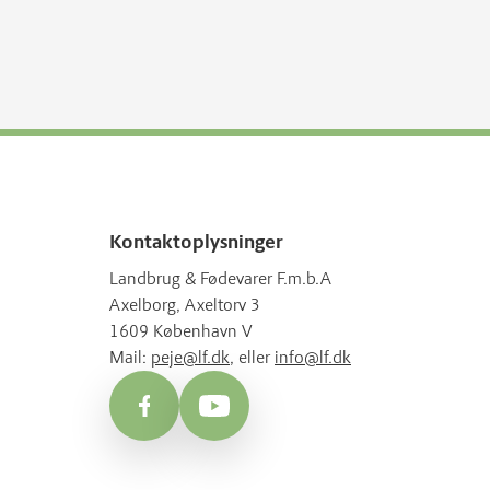
Kontaktoplysninger
Landbrug & Fødevarer F.m.b.A
Axelborg, Axeltorv 3
1609 København V
Mail:
peje@lf.dk
, eller
info@lf.dk
Facebook
YouTube