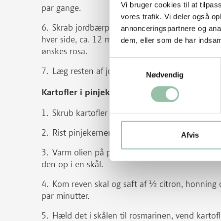
Vi bruger cookies til at tilpas
par gange.
vores trafik. Vi deler også 
Skrab jordbærpuréen omhyggeligt af kødet og
annonceringspartnere og anal
hver side, ca. 12 minutter i alt til kødet er neto
dem, eller som de har indsaml
ønskes rosa.
Samtykkevalg
Læg resten af jordbærrene på kødet som py
Nødvendig
Kartofler i pinjekernepesto
Skrub kartofler og kog dem møre.
Rist pinjekerner på en tør pande til de er g
Afvis
Varm olien på panden og kom rosmarinen i og
den op i en skål.
Kom reven skal og saft af ½ citron, honning 
par minutter.
Hæld det i skålen til rosmarinen, vend kartofl