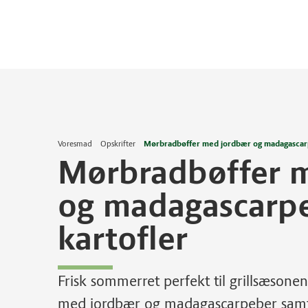
Voresmad
Opskrifter
Mørbradbøffer med jordbær og madagascarp
Mørbradbøffer 
og madagascarp
kartofler
Frisk sommerret perfekt til grillsæson
med jordbær og madagascarpeber samt k