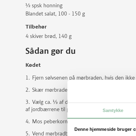
½ spsk honning
Blandet salat, 100 - 150 g
Tilbehør
4 skiver brød, 140 g
Sådan gør du
Kødet
Fjern sølvsenen på mørbraden, hvis den ikke e
Skær mørbraden ud i 8-10 lige store skiver -
Vælg ca. ⅓ af de mindre fine jordbær, nip 
af jordbærrene til pynt.
Samtykke
Mos peberkornene til en pasta og bland dem
Denne hjemmeside bruger c
Vend mørbradbøfferne i puréen og stil dem i 