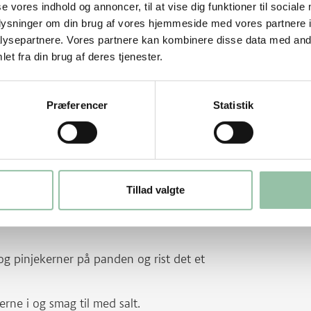
se vores indhold og annoncer, til at vise dig funktioner til sociale
oplysninger om din brug af vores hjemmeside med vores partnere i
 grill mørbradbøfferne ca. 6 minutter på
ysepartnere. Vores partnere kan kombinere disse data med andr
p gennemstegt - lidt kortere tid, hvis kødet
et fra din brug af deres tjenester.
nt.
Præferencer
Statistik
yldne. Tag dem af panden.
Tillad valgte
 vend til rosmarinen bliver blød. Hæld
og pinjekerner på panden og rist det et
erne i og smag til med salt.