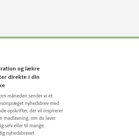
iration og lækre
ter direkte i din
ke
om måneden sender vi et
sæsonpræget nyhedsbrev med
 opskrifter, der vil inspirerer
in madlavning, om du laver
ig selv eller til mange.
dig nyhedsbrevet