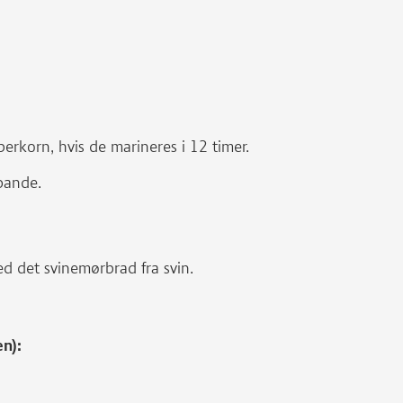
rkorn, hvis de marineres i 12 timer.
pande.
d det svinemørbrad fra svin.
en):