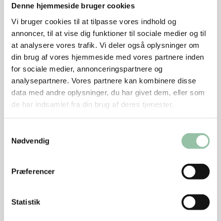
Brun bøfferne 1 minut på hver side. Skru ned til
Denne hjemmeside bruger cookies
middel varme og steg bøfferne ca. 3 minutter på hver
Vi bruger cookies til at tilpasse vores indhold og
side til de er svagt rosa.
annoncer, til at vise dig funktioner til sociale medier og til
Skær evt. porrerne igennem på langs og damp
at analysere vores trafik. Vi deler også oplysninger om
dem møre i letsaltet vand.
din brug af vores hjemmeside med vores partnere inden
for sociale medier, annonceringspartnere og
Hæld 4 dl kogende vand over couscousen. Dæk
analysepartnere. Vores partnere kan kombinere disse
med stanniol eller låg. Lad det stå ca. 5 minutter.
data med andre oplysninger, du har givet dem, eller som
Vend couscousen med en gaffel et par gange.
de har indsamlet fra din brug af deres tjenester.
Riv skallen på appelsinen evt. med et juliennejern.
Brug skallen som pynt.
Samtykkevalg
Nødvendig
Pres saften af appelsinen. Bland chilisaucen med 4
spsk appelsinsaft og varm saucen evt. i
Præferencer
mikrobølgeovn.
Statistik
Tips