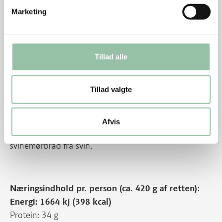
Marketing
Schnitzler og medaljoner eller sauté-skiver af
gris kan bruges i stedet for mørbradbøffer.
Bulgur kan bruges i stedet for couscous.
Tillad alle
Brug grøntsager efter sæson og smag i stedet for
porrer.
Tillad valgte
Energifordeling
Afvis
Nu hedder det mørbrad fra gris. Før hed udskæringen
svinemørbrad fra svin.
Næringsindhold pr. person (ca. 420 g af retten):
Energi: 1664 kJ (398 kcal)
Protein: 34 g