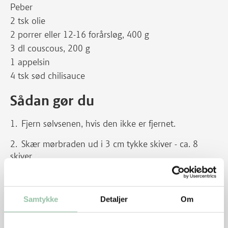
Peber
2 tsk olie
2 porrer eller 12-16 forårsløg, 400 g
3 dl couscous, 200 g
1 appelsin
4 tsk sød chilisauce
Sådan gør du
Fjern sølvsenen, hvis den ikke er fjernet.
Skær mørbraden ud i 3 cm tykke skiver - ca. 8
skiver.
Dup bøfferne tørre med køkkenrulle. Krydr
bøfferne med salt og peber.
Samtykke
Detaljer
Om
Varm olien på en pande ved god varme.