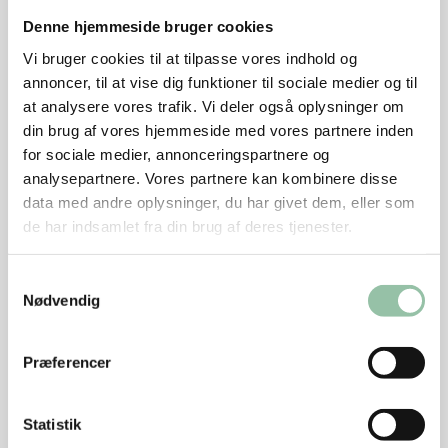
Kødet
Denne hjemmeside bruger cookies
Bestil Mørbrad Royal hos slagteren.
Vi bruger cookies til at tilpasse vores indhold og
annoncer, til at vise dig funktioner til sociale medier og til
En almindelig mørbrad fra gris kan også bruges.
at analysere vores trafik. Vi deler også oplysninger om
Bimørbraden skæres af. Mørbraden afpudses helt for
din brug af vores hjemmeside med vores partnere inden
sener, hinder og fedt, og fraskæres 9 cm fra
for sociale medier, annonceringspartnere og
mørbradspidsen og 7 cm fra mørbradhovedet.
analysepartnere. Vores partnere kan kombinere disse
Stykket er nu lige tykt over det hele og dermed fås
data med andre oplysninger, du har givet dem, eller som
den bedste kulinariske kvalitet efter stegningen.
de har indsamlet fra din brug af deres tjenester.
Stykket kaldes Mørbrad Royal.
Samtykkevalg
Del hver Mørbrad Royal i 4-6 ens tykke
Nødvendig
medaljoner.
Dup kødet tørt med køkkenrulle. Krydr
Præferencer
medaljonerne med salt og peber.
Brun smørret på panden ved god varme, så det er
Statistik
gyldent.