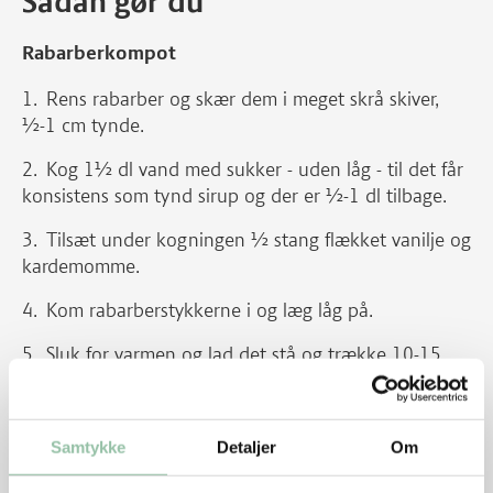
Sådan gør du
Rabarberkompot
Rens rabarber og skær dem i meget skrå skiver,
½-1 cm tynde.
Kog 1½ dl vand med sukker - uden låg - til det får
konsistens som tynd sirup og der er ½-1 dl tilbage.
Tilsæt under kogningen ½ stang flækket vanilje og
kardemomme.
Kom rabarberstykkerne i og læg låg på.
Sluk for varmen og lad det stå og trække 10-15
minutter, evt. på den varme kogeplade, så der stadig
er bid i rabarberne.
Samtykke
Detaljer
Om
De kan serveres lune eller kolde.