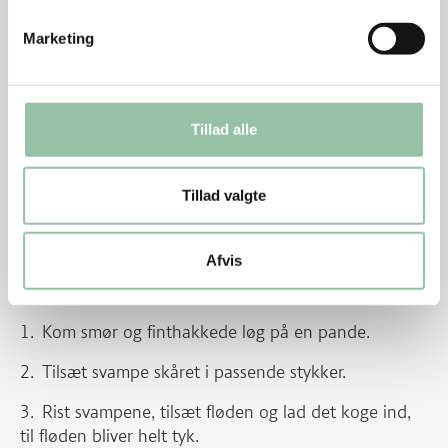
Brun kødet 1 minut på hver side.
Marketing
Skru ned til middel varme, og steg bøfferne
færdige 3-4 minutter på hver side, hvis kødet er
skåret i fire stykker eller 2 minutter på hver side, hvis
Tillad alle
der er seks.
Læg dem på en tallerken og dæk dem med
Tillad valgte
stanniol.
Gem skyen.
Afvis
Svampe
Kom smør og finthakkede løg på en pande.
Tilsæt svampe skåret i passende stykker.
Rist svampene, tilsæt fløden og lad det koge ind,
til fløden bliver helt tyk.