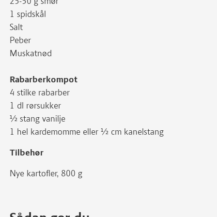
25-50 g smør
1 spidskål
Salt
Peber
Muskatnød
Rabarberkompot
4 stilke rabarber
1 dl rørsukker
½ stang vanilje
1 hel kardemomme eller ½ cm kanelstang
Tilbehør
Nye kartofler, 800 g