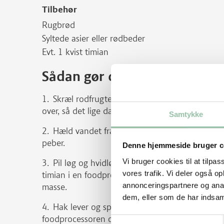
Tilbehør
Rugbrød
Syltede asier eller rødbeder
Evt. 1 kvist timian
Sådan gør du
Skræl rodfrugter og æbler og skær i mindre 
over, så det lige dækker. Kog i ca. 15 minutter, t
Samtykke
Hæld vandet fra og blend rodfrugter og æble t
peber.
Denne hjemmeside bruger c
Vi bruger cookies til at tilpas
Pil løg og hvidløg og hak groft. Skyl timian o
vores trafik. Vi deler også 
timian i en foodprocessor med ansjoser, æg og 
annonceringspartnere og anal
masse.
dem, eller som de har indsaml
Hak lever og spæk og kom det i en skål med m
foodprocessoren og kogte rodfrugter. Tilsæt mælk
Samtykkevalg