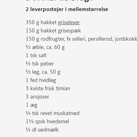
2 leverpostejer i mellemstørrelse
350 g hakket
griselever
150 g hakket grisespæk
150 g rodfrugter, fx selleri, persillerod, jordskok
½ æble, ca. 60 g
1 tsk salt
½ tsk peber
½ løg, ca. 50 g
1 fed hvidløg
3 kviste frisk timian
3 ansjoser
1 æg
¼ tsk revet muskatnød
1½ spsk hvedemel
½ dl sødmælk