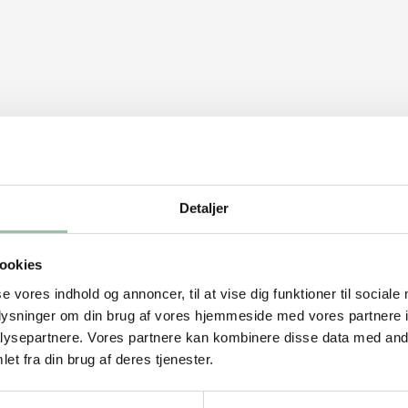
stykker. Kom det i en gryde og hæld vand
il rodfrugterne er møre.
Detaljer
il en glat puré. Smag til med lidt salt og
ookies
se vores indhold og annoncer, til at vise dig funktioner til sociale
g pluk bladene af. Kom løg, hvidløg og
oplysninger om din brug af vores hjemmeside med vores partnere i
revet muskatnød og kør det til en jævn
ysepartnere. Vores partnere kan kombinere disse data med andr
et fra din brug af deres tjenester.
el, salt, peber, ægge-blandingen fra
 lidt af gangen, til du har en lind