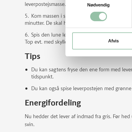
leverpostejsmasse.
Nødvendig
Kom massen i små smurte forme og bag poste
minutter. De skal have en flot, mørk overflade, 
Spis den lune leverpostej på et stykke rugbrød
Afvis
Top evt. med skyllet og hakket timian.
Tips
Du kan sagtens fryse den ene form med leve
tidspunkt.
Du kan også spise leverpostejen med grønne
Energifordeling
Nu hedder det lever af indmad fra gris. Før hed
svin.