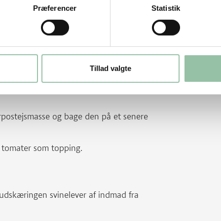
Præferencer
Statistik
jerne i vandbad ved 170 grader i 25-30
være bagt i midten og stadig være saftige.
 med lidt syltede asier eller rødbeder.
Tillad valgte
rpostejsmasse og bage den på et senere
 tomater som topping.
 udskæringen svinelever af indmad fra