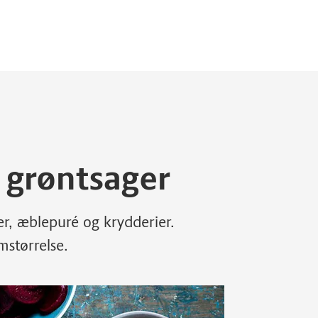
 grøntsager
r, æblepuré og krydderier.
mstørrelse.