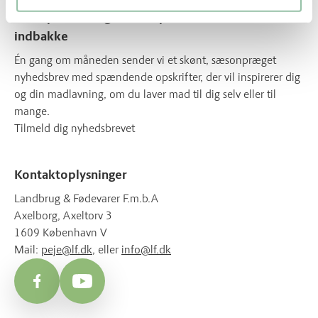
Få inspiration og lækre opskrifter direkte i din
indbakke
Én gang om måneden sender vi et skønt, sæsonpræget
nyhedsbrev med spændende opskrifter, der vil inspirerer dig
og din madlavning, om du laver mad til dig selv eller til
mange.
Tilmeld dig nyhedsbrevet
Kontaktoplysninger
Landbrug & Fødevarer F.m.b.A
Axelborg, Axeltorv 3
1609 København V
Mail:
peje@lf.dk
, eller
info@lf.dk
Facebook
YouTube