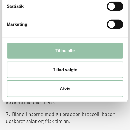
Statistik
Kog linserne som angivet på emballagen.
Rør dressingen sammen af olie, eddike,
Marketing
dijonsennep, salt og peber og hæld den over de
kogte, varme linser.
Lad det afkøle.
Tillad alle
Kog gulerødder i små tern og broccoli i små
buketter, så de stadig har bid.
Tillad valgte
Køl dem hurtigt af i koldt vand og kom dem i en si,
så vandet kan løbe af.
Afvis
Steg baconen sprød og lad den dryppe af på
køkkenrulle eller i en si.
Bland linserne med gulerødder, broccoli, bacon,
udskåret salat og frisk timian.