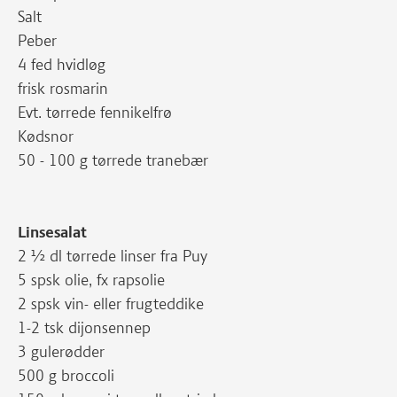
Salt
Peber
4 fed hvidløg
frisk rosmarin
Evt. tørrede fennikelfrø
Kødsnor
50 - 100 g tørrede tranebær
Linsesalat
2 ½ dl tørrede linser fra Puy
5 spsk olie, fx rapsolie
2 spsk vin- eller frugteddike
1-2 tsk dijonsennep
3 gulerødder
500 g broccoli