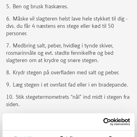
Ben og brusk fraskæres.
Måske vil slagteren helst lave hele stykket til dig -
dvs. du får 4 næstens ens stege eller kød til 50
personer.
Medbring salt, peber, hvidløg i tynde skiver,
rosmarinnåle og evt. stødte fennikelfrø og bed
slagteren om at krydre og snøre stegen.
Krydr stegen på overfladen med salt og peber.
Læg stegen i et ovnfast fad eller i en bradepande.
Stik stegetermometrets "nål" ind midt i stegen fra
siden.
Mål ovenpå stegen, hvor langt nålen skal stikkes
ind for at ramme midten.
Undgå at nålens spid rører fyldet, da det vil give