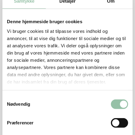
Samtykke
Detaljer
Om
fejlvisning.
Spiddet skal være midt i kammen.
Denne hjemmeside bruger cookies
Sæt fadet nederst i en kold ovn.
Vi bruger cookies til at tilpasse vores indhold og
annoncer, til at vise dig funktioner til sociale medier og til
Tænd ovnen på 160 grader og lad kødet stege til
at analysere vores trafik. Vi deler også oplysninger om
centrumtemperaturen er 65 grader midt i kammen.
din brug af vores hjemmeside med vores partnere inden
for sociale medier, annonceringspartnere og
Stegetiden vil være ca. 3 timer.
analysepartnere. Vores partnere kan kombinere disse
Lad kødet afkøle lidt eller allerbedst blive kold,
data med andre oplysninger, du har givet dem, eller som
før den skæres i skiver.
de har indsamlet fra din brug af deres tjenester.
Stegen er svær at skære i tynde
Samtykkevalg
sammenhængende skiver, mens kødet er varmt.
Nødvendig
Fjern kødsnoren inden udskæring. Pynt med
rosmarinkviste og tørrede tranebær.
Præferencer
Linsesalat