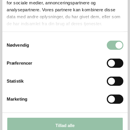
for sociale medier, annonceringspartnere og
Frys resten af kokosmælken til senere brug
analysepartnere. Vores partnere kan kombinere disse
data med andre oplysninger, du har givet dem, eller som
Energifordeling
de har indsamlet fra din brug af deres tjenester.
Nu hedder det hakket grisekød. Før hed det hakket
Samtykkevalg
svinekød.
Nødvendig
Præferencer
Næringsindhold i per voksen (ca. 940 g per
voksen) med 10 % fedt i det hakkede kød:
Statistik
Energi: 3327 kJ (792 kcal)
Marketing
protein: 41 g
kulhydrat: 90 g
Tillad alle
kostfibre: 8 g