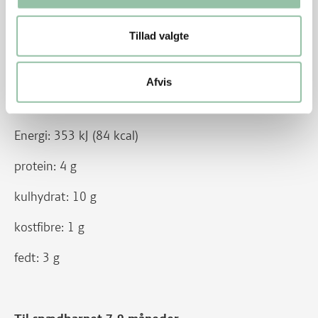
fedt: 28 g
Tillad valgte
Afvis
Næringsindhold pr. 100 g med 10% fedt i det
hakkede kød:
Energi: 353 kJ (84 kcal)
protein: 4 g
kulhydrat: 10 g
kostfibre: 1 g
fedt: 3 g