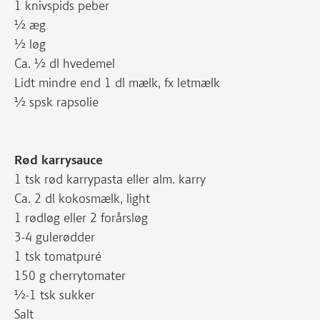
1 knivspids peber
½ æg
½ løg
Ca. ½ dl hvedemel
Lidt mindre end 1 dl mælk, fx letmælk
½ spsk rapsolie
Rød karrysauce
1 tsk rød karrypasta eller alm. karry
Ca. 2 dl kokosmælk, light
1 rødløg eller 2 forårsløg
3-4 gulerødder
1 tsk tomatpuré
150 g cherrytomater
½-1 tsk sukker
Salt