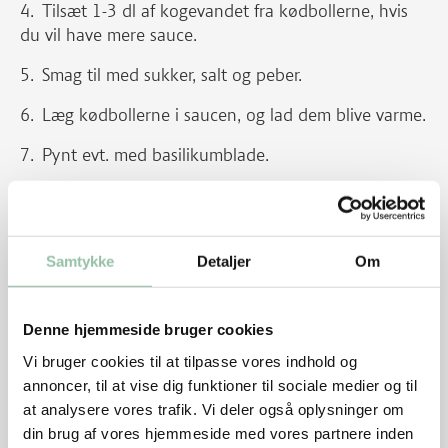
Tilsæt 1-3 dl af kogevandet fra kødbollerne, hvis
du vil have mere sauce.
Smag til med sukker, salt og peber.
Læg kødbollerne i saucen, og lad dem blive varme.
Pynt evt. med basilikumblade.
Til spædbarnet 7-9 måneder
Tag grøntsager op uden sauce og mos dem sammen
med ris i en hurtighakker, og tilsæt 1 tsk olie. Skær en
Samtykke
Detaljer
Om
kødbolle ud i små stykker.
Denne hjemmeside bruger cookies
Til barnet over 12 måneder
Skær grøntsager og kødbolle ud i små stykker og
Vi bruger cookies til at tilpasse vores indhold og
anret dem hver for sig med ris. Fjern tomatskind.
annoncer, til at vise dig funktioner til sociale medier og til
at analysere vores trafik. Vi deler også oplysninger om
Tips
din brug af vores hjemmeside med vores partnere inden