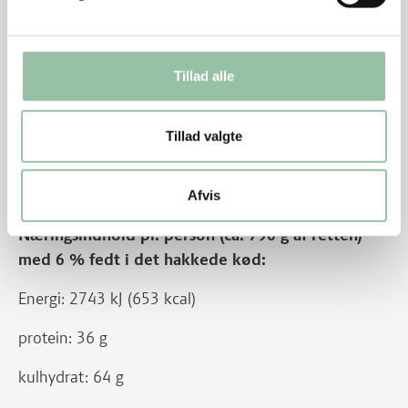
www.smækpåsmagen.dk
Energifordeling
Tillad alle
Nu hedder det hakket grisekød. Før hed det hakket
svinekød.
Tillad valgte
Afvis
Næringsindhold pr. person (ca. 790 g af retten)
med 6 % fedt i det hakkede kød:
Energi: 2743 kJ (653 kcal)
protein: 36 g
kulhydrat: 64 g