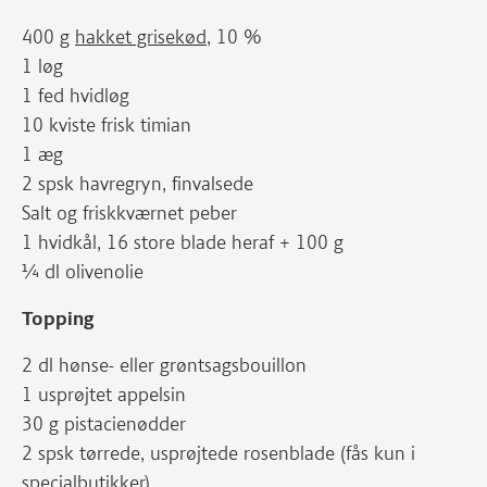
400 g
hakket grisekød
, 10 %
1 løg
1 fed hvidløg
10 kviste frisk timian
1 æg
2 spsk havregryn, finvalsede
Salt og friskkværnet peber
1 hvidkål, 16 store blade heraf + 100 g
¼ dl olivenolie
Topping
2 dl hønse- eller grøntsagsbouillon
1 usprøjtet appelsin
30 g pistacienødder
2 spsk tørrede, usprøjtede rosenblade (fås kun i
specialbutikker)