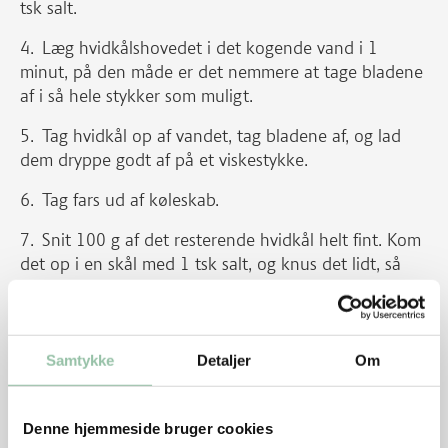
tsk salt.
Læg hvidkålshovedet i det kogende vand i 1
minut, på den måde er det nemmere at tage bladene
af i så hele stykker som muligt.
Tag hvidkål op af vandet, tag bladene af, og lad
dem dryppe godt af på et viskestykke.
Tag fars ud af køleskab.
Snit 100 g af det resterende hvidkål helt fint. Kom
det op i en skål med 1 tsk salt, og knus det lidt, så
det smider lidt væde. Vrid nu væden ud af kålen og
kom hvidkål op i farsen og rør godt rundt. Form
farsen i 16 lige store boller og pak dem ind i hver sit
kålblad som en lille rulle, der er lukket godt i begge
Samtykke
Detaljer
Om
ender.
Kom halvdelen af olien i et ildfast fad og læg
Denne hjemmeside bruger cookies