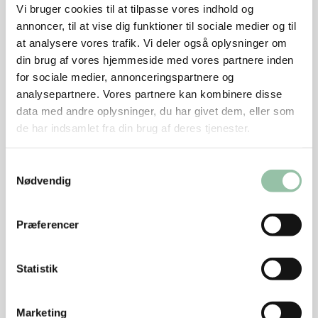
dolmerne med lukning nedad.
Vi bruger cookies til at tilpasse vores indhold og
annoncer, til at vise dig funktioner til sociale medier og til
Kom bouillon, appelsinsaft og fintrevet skal,
at analysere vores trafik. Vi deler også oplysninger om
hakket pistacie, tørrede roser og laurbærblade ud
din brug af vores hjemmeside med vores partnere inden
over.
for sociale medier, annonceringspartnere og
Krydr med salt og friskkværnet peber, dryp med
analysepartnere. Vores partnere kan kombinere disse
resten af olivenolien.
data med andre oplysninger, du har givet dem, eller som
de har indsamlet fra din brug af deres tjenester.
Sæt fadet i en forvarmet ovn. Bag ved 170 grader
i ca. 20 minutter til kødet er gennemstegt, og
Samtykkevalg
dolmerne har fået en flot gylden farve.
Nødvendig
Tag dolmerne ud af ovnen og server dem med
kogte ris til.
Præferencer
Statistik
Tips
Opskriften er fra SMÆK PÅ SMAGEN. Se mere på
Marketing