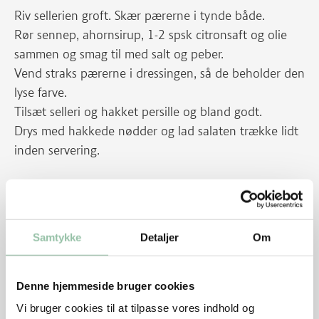
Riv sellerien groft. Skær pærerne i tynde både.
Rør sennep, ahornsirup, 1-2 spsk citronsaft og olie
sammen og smag til med salt og peber.
Vend straks pærerne i dressingen, så de beholder den
lyse farve.
Tilsæt selleri og hakket persille og bland godt.
Drys med hakkede nødder og lad salaten trække lidt
inden servering.
Tag stegen ud af ovnen og hæld skyen fra. Si skyen
op i en gryde og skum fedtet fra. Der skal være ca. 3
dl sky - spæd med vand hvis der mangler væske. Ryst
Samtykke
Detaljer
Om
melet ud i ca. ½ dl vand og rør det i skyen. Tilsæt
balsamico. Kog saucen igennem ca. 5 minutter under
omrøring. Smag til med salt, peber og evt. ribsgelé.
Denne hjemmeside bruger cookies
Giv saucen lidt kulør.
Vi bruger cookies til at tilpasse vores indhold og