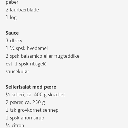
peber
2 laurbærblade
1 løg
Sauce
3 dl sky
1 ½ spsk hvedemel
2 spsk balsamico eller frugteddike
evt. 1 spsk ribsgelé
saucekulør
Sellerisalat med pære
½ selleri, ca. 400 g skrællet
2 pærer, ca. 250 g
1 tsk grovkornet sennep
1 spsk ahornsirup
½ citron