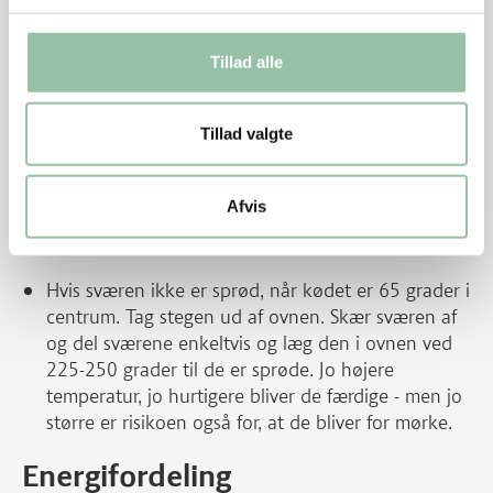
65 grader i centrum. Hvis kødet får mere end 65
grader, vil det nemt blive tørt. Jo højere
Tillad alle
ovntemperatur, desto mere vil
centrumtemperaturen i kødet stige i minutterne
efter det er taget ud af ovnen.
Tillad valgte
Steg et større stykke svinekam – stegetiden er den
samme. En rest flæskesteg kan bruges til
Afvis
flæskestegssandwich
,
biksemad
og kam med
tunsauce.
Hvis sværen ikke er sprød, når kødet er 65 grader i
centrum. Tag stegen ud af ovnen. Skær sværen af
og del sværene enkeltvis og læg den i ovnen ved
225-250 grader til de er sprøde. Jo højere
temperatur, jo hurtigere bliver de færdige - men jo
større er risikoen også for, at de bliver for mørke.
Energifordeling