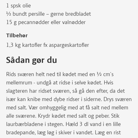
1 spsk olie
½ bundt persille – gerne bredbladet
15 g pecannødder eller valnødder
Tilbehør
1,3 kg kartofler fx aspargeskartofler
Sådan gør du
Rids sværen helt ned til kødet med en ½ cm´s
mellemrum - undgå at ridse i selve kødet. Hvis
slagteren har ridset sværen, så gå den efter, da det
især kan knibe med dybe ridser i siderne. Drys sværen
med salt. Vær omhyggelig med at få salt ned mellem
alle sværene. Krydr kødet med salt og peber. Stik
laurbærbladene i stegen. Hæld 3 dl vand i en lille
bradepande, læg løg i skiver i vandet. Læg en rist