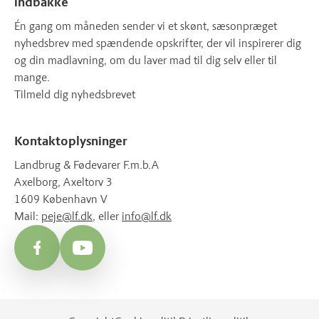
indbakke
Én gang om måneden sender vi et skønt, sæsonpræget
nyhedsbrev med spændende opskrifter, der vil inspirerer dig
og din madlavning, om du laver mad til dig selv eller til
mange.
Tilmeld dig nyhedsbrevet
Kontaktoplysninger
Landbrug & Fødevarer F.m.b.A
Axelborg, Axeltorv 3
1609 København V
Mail:
peje@lf.dk
, eller
info@lf.dk
Facebook
YouTube