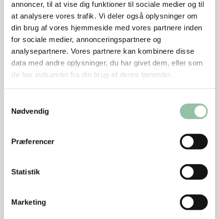
annoncer, til at vise dig funktioner til sociale medier og til
Skær sværene af flæskestegen. Skær fedtet af mellem
at analysere vores trafik. Vi deler også oplysninger om
din brug af vores hjemmeside med vores partnere inden
svær og kød og kasser fedtet. Skær kødet i tynde
for sociale medier, annonceringspartnere og
skiver og pynt med sværene.
analysepartnere. Vores partnere kan kombinere disse
LÆS OGSÅ
Sund julemad
data med andre oplysninger, du har givet dem, eller som
de har indsamlet fra din brug af deres tjenester.
Tips
Samtykkevalg
Bed slagteren skære stegen af det stykke af
Nødvendig
kammen som går fra mørbradenden og op til 5.
ribben - uden mørbradklods.
Præferencer
Hvis du vil have boblende svær, skal temperaturen
op på 225-250 grader.
Statistik
Hvis du ikke har et stegetermometer, så steg
flæskestegen 1¼ - 1½ time.
Marketing
Kødet er mest mørt og saftigt, når det er rosa 62-