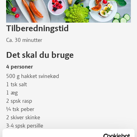
Tilberedningstid
Ca. 30 minutter
Det skal du bruge
4 personer
500 g hakket svinekød
1 tsk salt
1 æg
2 spsk rasp
¼ tsk peber
2 skiver skinke
3-4 spsk persille
2 tsk chilisauce