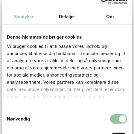
Spid
Samtykke
Detaljer
Om
Tilbehør
½ salathoved, 200 g
Denne hjemmeside bruger cookies
1/5 agurk, 50 g
Vi bruger cookies til at tilpasse vores indhold og
½ løg
annoncer, til at vise dig funktioner til sociale medier og til
40 g oliven
at analysere vores trafik. Vi deler også oplysninger om
din brug af vores hjemmeside med vores partnere inden
Brød, 20 g
for sociale medier, annonceringspartnere og
analysepartnere. Vores partnere kan kombinere disse
data med andre oplysninger, du har givet dem, eller som
Sådan gør du
de har indsamlet fra din brug af deres tjenester.
Rør kødet med salt. Tilsæt æg, rasp og peber.
Samtykkevalg
Skinke og persille hakkes fint og røres i farsen
Nødvendig
sammen med chilisaucen.