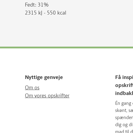
Fedt: 31%
2315 kJ - 550 kcal
Nyttige genveje
Få insp
opskrif
Om os
indbak
Om vores opskrifter
Én gang 
skønt, 
spændende
dig og d
mad til d