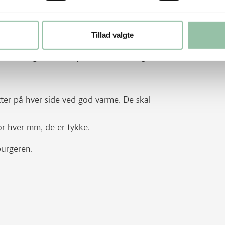
Skær løg og tomater i skiver. Læg løg,
Tillad valgte
 eddike og olie til en jævn masse. Smag til.
ter på hver side ved god varme. De skal
or hver mm, de er tykke.
burgeren.