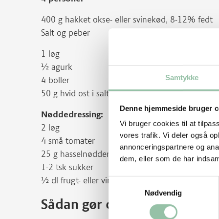
400 g hakket okse- eller svinekød, 8-12% fedt
Salt og peber
1 løg
½ agurk
Samtykke
4 boller
50 g hvid ost i saltlage, (feta 3%)
Denne hjemmeside bruger c
Nøddedressing:
Vi bruger cookies til at tilpas
2 løg
vores trafik. Vi deler også 
4 små tomater
annonceringspartnere og anal
25 g hasselnødder
dem, eller som de har indsaml
1-2 tsk sukker
½ dl frugt- eller vineddike
Samtykkevalg
Nødvendig
Sådan gør du