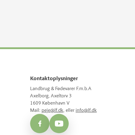
Kontaktoplysninger
Landbrug & Fødevarer F.m.b.A
Axelborg, Axeltorv 3
1609 København V
Mail:
peje@lf.dk
, eller
info@lf.dk
Facebook
YouTube