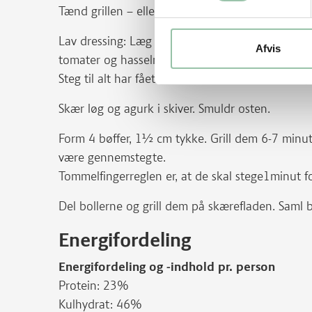
Tænd grillen – eller brug en pande.
Lav dressing: Læg et stykke stanniol på grillen. 
Afvis
tomater og hasselnødder på.
Steg til alt har fået farve. Blend det med sukker,
Skær løg og agurk i skiver. Smuldr osten.
Form 4 bøffer, 1½ cm tykke. Grill dem 6-7 minut
være gennemstegte.
Tommelfingerreglen er, at de skal stege1minut f
Del bollerne og grill dem på skærefladen. Saml 
Energifordeling
Energifordeling og -indhold pr. person
Protein: 23%
Kulhydrat: 46%