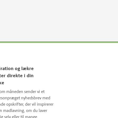
iration og lækre
ter direkte i din
ke
om måneden sender vi et
sæsonpræget nyhedsbrev med
 opskrifter, der vil inspirerer
in madlavning, om du laver
ig selv eller til mange.