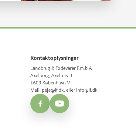
Kontaktoplysninger
Landbrug & Fødevarer F.m.b.A
Axelborg, Axeltorv 3
1609 København V
Mail:
peje@lf.dk
, eller
info@lf.dk
Facebook
YouTube