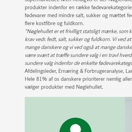
produkter indenfor en række fødevarekategorier
fødevarer med mindre salt, sukker og mættet fe
flere kostfibre og fuldkorn.
”Nøglehullet er et frivilligt statsligt mærke, som 
krav vedr. fedt, salt, sukker og fuldkorn. Vi ved a
mange danskere og vi ved også at mange dansker
være svært at træffe sundere valg i en travl hverd
sundere valg indenfor de enkelte fødevarekategor
Afdelingsleder, Ernæring & Forbrugeranalyse, L
Hele 81% af os danskere prioriterer nemlig alle
vælger produkter med Nøglehullet.