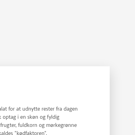
alat for at udnytte rester fra dagen
k optag i en skøn og fyldig
gfrugter, fuldkorn og mørkegrønne
 kaldes "kødfaktoren".