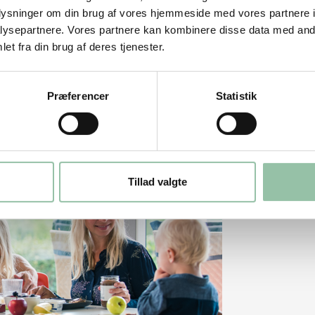
varemyndighederne i Danmark, Sverige,
oplysninger om din brug af vores hjemmeside med vores partnere i
råd og solid forskning, så du kan trygt
ysepartnere. Vores partnere kan kombinere disse data med andr
et fra din brug af deres tjenester.
n nemme (og sundere) vej? Kig efter
med sundhed og god smag. Det er nemt, det
Præferencer
Statistik
Tillad valgte