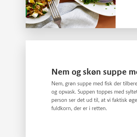
Læs mere om Nem og skøn suppe med fisk
Nem og skøn suppe me
Nem, grøn suppe med fisk der tilber
og opvask. Suppen toppes med syltet
person ser det ud til, at vi faktisk øg
fuldkorn, der er i retten.