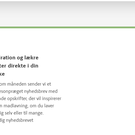
iration og lækre
ter direkte i din
ke
om måneden sender vi et
sæsonpræget nyhedsbrev med
 opskrifter, der vil inspirerer
in madlavning, om du laver
ig selv eller til mange.
dig nyhedsbrevet