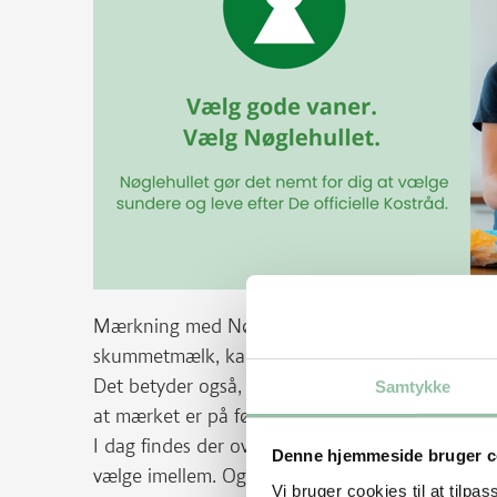
Mærkning med Nøglehullet er frivillig. Det bety
skummetmælk, kan have et Nøglehulsmærke hos
Det betyder også, at en fødevare godt kan leve
Samtykke
at mærket er på fødevaren.
I dag findes der over 4000 produkter med Nøgle
Denne hjemmeside bruger c
vælge imellem. Og nej, Nøglehullet bliver ikke bar
Vi bruger cookies til at tilpas