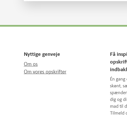
Nyttige genveje
Få insp
opskrif
Om os
indbak
Om vores opskrifter
Én gang 
skønt, 
spændende
dig og d
mad til d
Tilmeld 