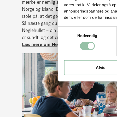
mærke er nemlig skrappe og fastsættes af føde
vores trafik. Vi deler også 
Norge og Island. De bygger på De officielle Kost
annonceringspartnere og anal
stole på, at det gør en forskel.
dem, eller som de har indsaml
Så næste gang du handler, hvorfor ikke tage de
Samtykkevalg
Nøglehullet – din smutvej til at fylde kurven 
Nødvendig
er sundt, og det er lige til at gå til.
Læs mere om Nøglehullet her
Afvis