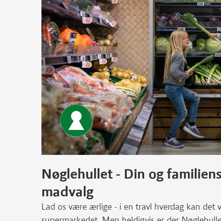
Nøglehullet - Din og familien
madvalg
Lad os være ærlige - i en travl hverdag kan det 
supermarkedet. Men heldigvis er der Nøglehullet