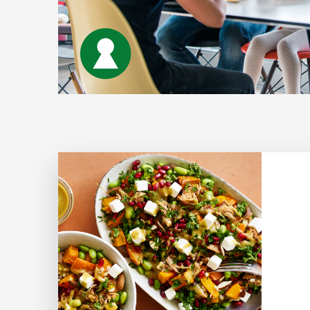
Læs mere om Måltidssalat - Stop spild af mad