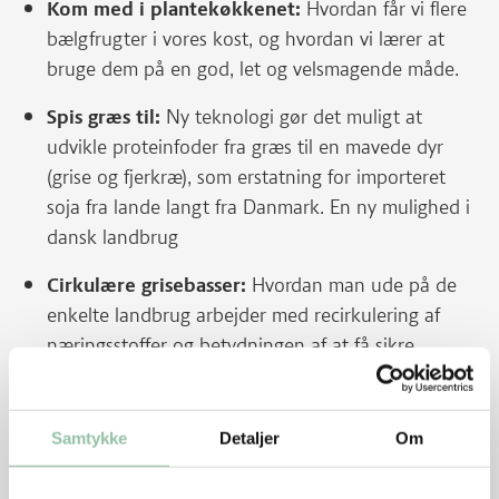
Kom med i plantekøkkenet:
Hvordan får vi flere
bælgfrugter i vores kost, og hvordan vi lærer at
bruge dem på en god, let og velsmagende måde.
Spis græs til:
Ny teknologi gør det muligt at
udvikle proteinfoder fra græs til en mavede dyr
(grise og fjerkræ), som erstatning for importeret
soja fra lande langt fra Danmark. En ny mulighed i
dansk landbrug
Cirkulære grisebasser:
Hvordan man ude på de
enkelte landbrug arbejder med recirkulering af
næringsstoffer og betydningen af at få sikre
recirkulerede næringsstoffer retur fra byerne.
Robotternes indmarch:
Hvordan soldrevne
Samtykke
Detaljer
Om
robotter, der både kan så og luge, har lettet
dyrkning af økologiske grønsager.