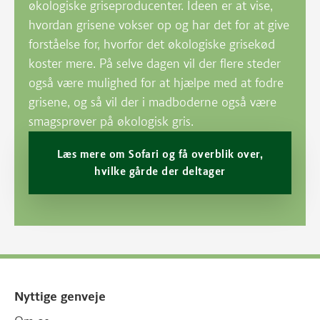
økologiske griseproducenter. Ideen er at vise,
hvordan grisene vokser op og har det for at give
forståelse for, hvorfor det økologiske grisekød
koster mere. På selve dagen vil der flere steder
også være mulighed for at hjælpe med at fodre
grisene, og så vil der i madboderne også være
smagsprøver på økologisk gris.
Læs mere om Sofari og få overblik over,
hvilke gårde der deltager
Nyttige genveje