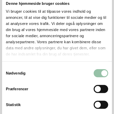
Denne hjemmeside bruger cookies
Junglehønen:
Hvordan det økologiske
Vi bruger cookies til at tilpasse vores indhold og
produktionssystem imødekommer høners behov
annoncer, til at vise dig funktioner til sociale medier og til
for at udfolde deres naturlige adfærd.
at analysere vores trafik. Vi deler også oplysninger om
din brug af vores hjemmeside med vores partnere inden
Kimen til godt brød:
Hvordan en økologisk
for sociale medier, annonceringspartnere og
planteavler med eget mølleri kræser for at lave
analysepartnere. Vores partnere kan kombinere disse
frisk, velsmagende mel med god bagekvalitet.
data med andre oplysninger, du har givet dem, eller som
de har indsamlet fra din brug af deres tjenester.
Fin, fynsk jord:
Hvordan økologiske landmænd
aktivt arbejder for at skabe en levende og frugtbar
Samtykkevalg
jord til deres afgrøder.
Nødvendig
Ko, kalv og kvalitetstid:
En mælkeproducent der
lader sine kalve går sammen med først koen i tre
Præferencer
uger og derefter en ammetante i tre måneder for
at give ko og kalv mere kvalitetstid sammen.
Statistik
Læs mere om de enkelte episoder her
og hent