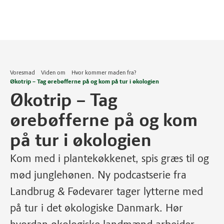
Voresmad
Viden om
Hvor kommer maden fra?
Økotrip – Tag ørebøfferne på og kom på tur i økologien
Økotrip – Tag
ørebøfferne på og kom
på tur i økologien
Kom med i plantekøkkenet, spis græs til og
mød junglehønen. Ny podcastserie fra
Landbrug & Fødevarer tager lytterne med
på tur i det økologiske Danmark. Hør