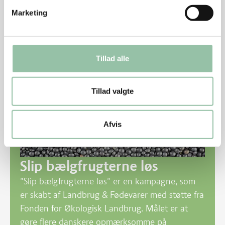
Økotrip
, der hvor du normalt henter dine podcast.
Marketing
Tillad alle
Tillad valgte
Afvis
Slip bælgfrugterne løs
"Slip bælgfrugterne løs" er en kampagne, som
er skabt af Landbrug & Fødevarer med støtte fra
Fonden for Økologisk Landbrug. Målet er at
gøre flere danskere opmærksomme på