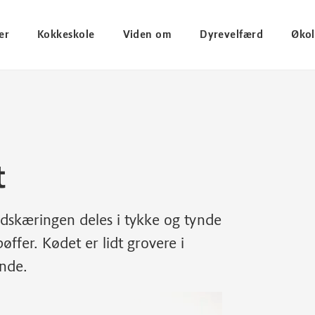
er
Kokkeskole
Viden om
Dyrevelfærd
Økol
t
Udskæringen deles i tykke og tynde
bøffer. Kødet er lidt grovere i
ende.