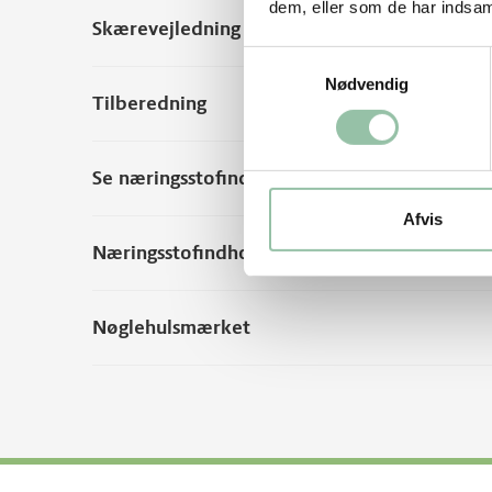
dem, eller som de har indsaml
Skærevejledning
Samtykkevalg
Nødvendig
Tilberedning
Se næringsstofindhold per 100 g rå vægt
Afvis
Næringsstofindhold fra andre kilder
Nøglehulsmærket