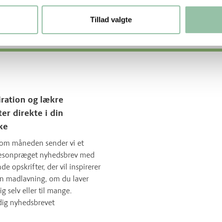
Tillad valgte
iration og lækre
ter direkte i din
ke
om måneden sender vi et
sæsonpræget nyhedsbrev med
 opskrifter, der vil inspirerer
in madlavning, om du laver
ig selv eller til mange.
dig nyhedsbrevet