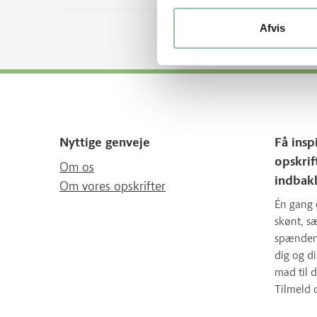
Afvis
Nyttige genveje
Få insp
opskrif
Om os
indbak
Om vores opskrifter
Én gang 
skønt, 
spændende
dig og d
mad til d
Tilmeld 