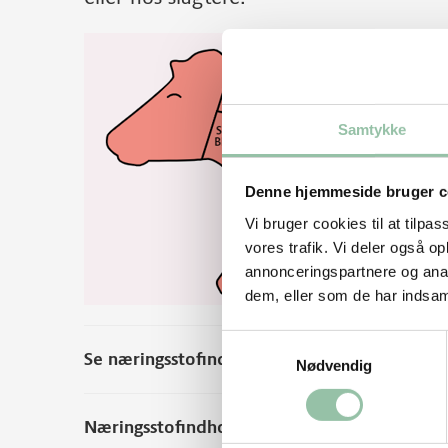
Samtykke
Denne hjemmeside bruger c
Vi bruger cookies til at tilpas
vores trafik. Vi deler også 
annonceringspartnere og anal
dem, eller som de har indsaml
Samtykkevalg
Se næringsstofindhold per 100 g rå vægt
Nødvendig
Næringsstofindhold fra andre kilder