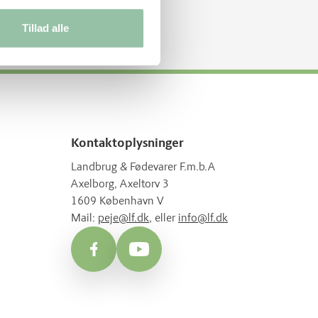
Tillad alle
Kontaktoplysninger
Landbrug & Fødevarer F.m.b.A
Axelborg, Axeltorv 3
1609 København V
Mail:
peje@lf.dk
, eller
info@lf.dk
Facebook
YouTube