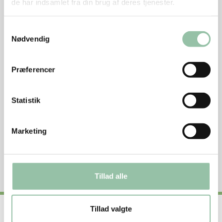
de har indsamlet fra din brug af deres tjenester.
Skærevejledning
Samtykkevalg
Nødvendig
Tilberedning
Præferencer
Se næringsstofindhold per 100 g rå vægt
Statistik
Næringsstofindhold fra andre kilder
Marketing
Nøglehulsmærket
Tillad alle
Tillad valgte
Nyttige genveje