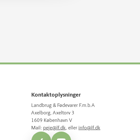
Kontaktoplysninger
Landbrug & Fødevarer F.m.b.A
Axelborg, Axeltorv 3
1609 København V
Mail:
peje@lf.dk
, eller
info@lf.dk