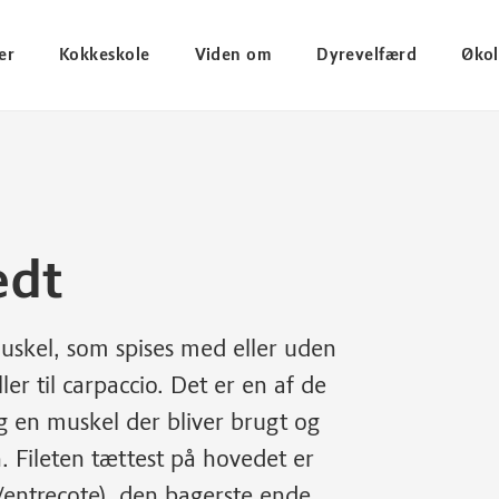
er
Kokkeskole
Viden om
Dyrevelfærd
Økol
edt
muskel, som spises med eller uden
ller til carpaccio. Det er en af de
 en muskel der bliver brugt og
 Fileten tættest på hovedet er
/entrecote), den bagerste ende