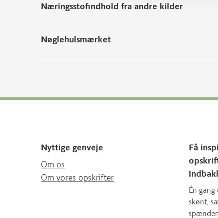
Næringsstofindhold fra andre kilder
Nøglehulsmærket
Nyttige genveje
Få insp
opskrif
Om os
indbak
Om vores opskrifter
Én gang 
skønt, 
spændende