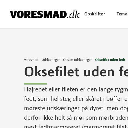
Opskrifter
Tema
Voresmad
Udskæringer
Oksens udskæringer
Oksefilet uden fedt
Oksefilet uden f
Højrebet eller fileten er den lange ryg
fedt, som hel steg eller skåret i bøffer e
møreste udskæringer på dyret, men dog
derfor ikke helt så mør som mørbraden.
mest fedtmarmoreret (marmoreret filet