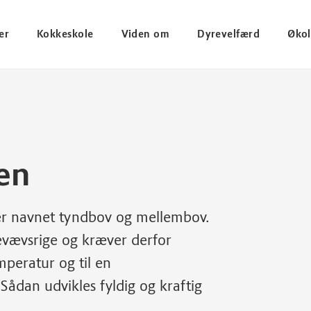
er
Kokkeskole
Viden om
Dyrevelfærd
Økol
en
er navnet tyndbov og mellembov.
evævsrige og kræver derfor
emperatur og til en
ådan udvikles fyldig og kraftig