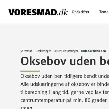
Opskrifter
Tema
Voresmad
Udskæringer
Oksens udskæringer
Oksebov uden ben
Oksebov uden b
Oksebov uden ben tidligere kendt und
Alle udskæringerne af oksebov er bind
tilberedning i lang tid, gerne ved lav t
centrumtemperatur på min. 80 grader. S
smag.