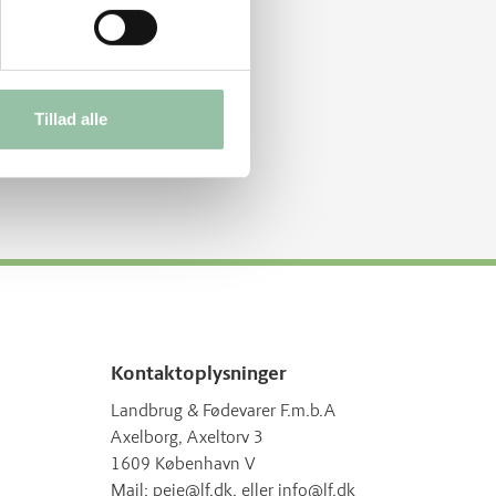
Tillad alle
Kontaktoplysninger
Landbrug & Fødevarer F.m.b.A
Axelborg, Axeltorv 3
1609 København V
Mail:
peje@lf.dk
, eller
info@lf.dk