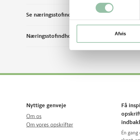
Se næringsstofindhold per 100 g rå vægt
Afvis
Næringsstofindhold fra andre kilder
Nyttige genveje
Få insp
opskrif
Om os
indbak
Om vores opskrifter
Én gang 