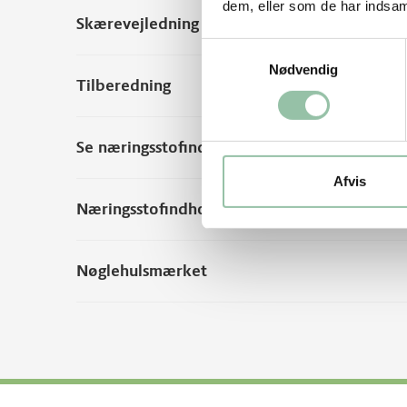
dem, eller som de har indsaml
Skærevejledning
Samtykkevalg
Nødvendig
Tilberedning
Se næringsstofindhold per 100 g rå vægt
Afvis
Næringsstofindhold fra andre kilder
Nøglehulsmærket