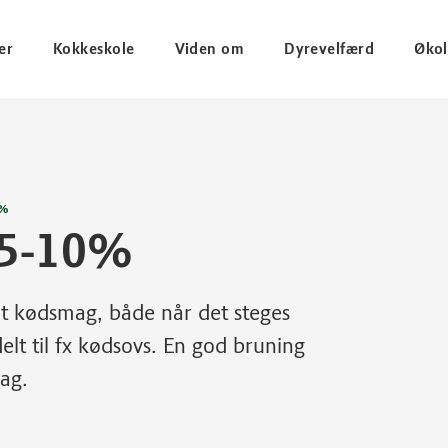
er
Kokkeskole
Viden om
Dyrevelfærd
Økol
0%
 5-10%
gt kødsmag, både når det steges
elt til fx kødsovs. En god bruning
mag.