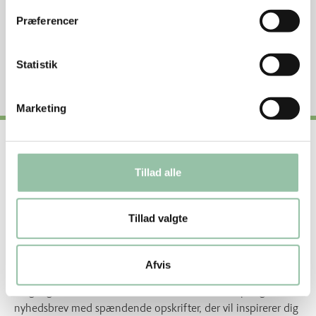
Næringsstofindhold fra andre kilder
Præferencer
Nøglehulsmærket
Statistik
Marketing
Nyttige genveje
Tillad alle
Om os
Om vores opskrifter
Tillad valgte
Få inspiration og lækre opskrifter direkte i din
Afvis
indbakke
Én gang om måneden sender vi et skønt, sæsonpræget
nyhedsbrev med spændende opskrifter, der vil inspirerer dig