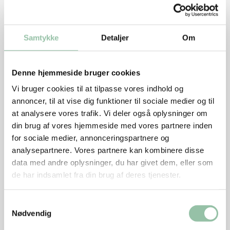
Samtykke
Detaljer
Om
Denne hjemmeside bruger cookies
Vi bruger cookies til at tilpasse vores indhold og
annoncer, til at vise dig funktioner til sociale medier og til
at analysere vores trafik. Vi deler også oplysninger om
din brug af vores hjemmeside med vores partnere inden
Skærevejledning
for sociale medier, annonceringspartnere og
analysepartnere. Vores partnere kan kombinere disse
data med andre oplysninger, du har givet dem, eller som
Tilberedning
de har indsamlet fra din brug af deres tjenester.
Samtykkevalg
Se næringsstofindhold per 100 g rå vægt
Nødvendig