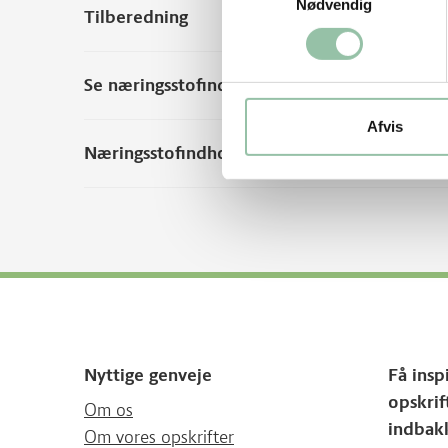
Nødvendig
Tilberedning
Se næringsstofindhold per 100 g rå vægt
Afvis
Næringsstofindhold fra andre kilder
Nyttige genveje
Få insp
opskrif
Om os
indbak
Om vores opskrifter