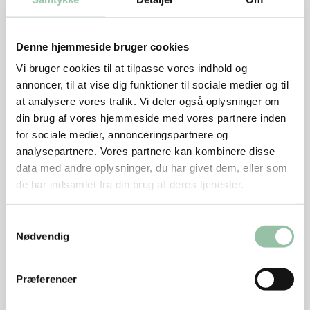
Denne hjemmeside bruger cookies
Vi bruger cookies til at tilpasse vores indhold og
annoncer, til at vise dig funktioner til sociale medier og til
at analysere vores trafik. Vi deler også oplysninger om
din brug af vores hjemmeside med vores partnere inden
for sociale medier, annonceringspartnere og
analysepartnere. Vores partnere kan kombinere disse
data med andre oplysninger, du har givet dem, eller som
Tilberedning
de har indsamlet fra din brug af deres tjenester.
Se næringsstofindhold per 100 g rå vægt
Samtykkevalg
Nødvendig
Næringsstofindhold fra andre kilder
Præferencer