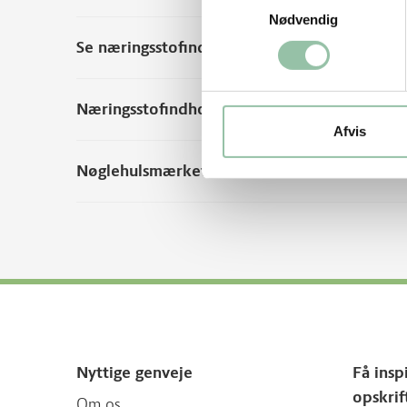
Nødvendig
Se næringsstofindhold per 100 g rå vægt
Næringsstofindhold fra andre kilder
Afvis
Nøglehulsmærket
Nyttige genveje
Få insp
opskrif
Om os