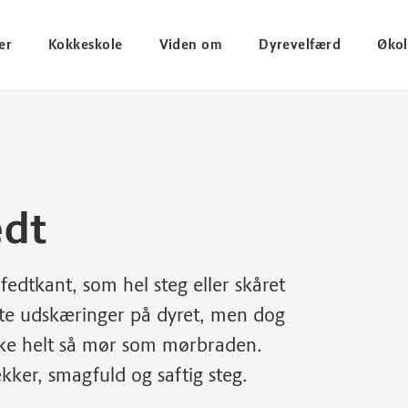
er
Kokkeskole
Viden om
Dyrevelfærd
Økol
edt
dtkant, som hel steg eller skåret
este udskæringer på dyret, men dog
ikke helt så mør som mørbraden.
kker, smagfuld og saftig steg.