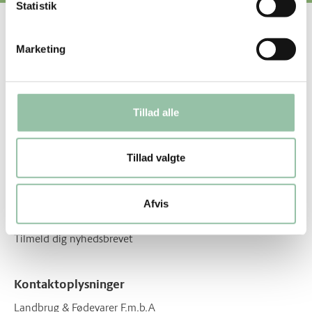
Statistik
Nyttige genveje
Marketing
Om os
Om vores opskrifter
Tillad alle
Få inspiration og lækre opskrifter direkte i din
indbakke
Tillad valgte
Én gang om måneden sender vi et skønt, sæsonpræget
nyhedsbrev med spændende opskrifter, der vil inspirerer dig
Afvis
og din madlavning, om du laver mad til dig selv eller til
mange.
Tilmeld dig nyhedsbrevet
Kontaktoplysninger
Landbrug & Fødevarer F.m.b.A