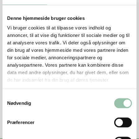
Denne hjemmeside bruger cookies
Vi bruger cookies til at tilpasse vores indhold og
annoncer, til at vise dig funktioner til sociale medier og til
at analysere vores trafik. Vi deler også oplysninger om
din brug af vores hjemmeside med vores partnere inden
Tilberedning
for sociale medier, annonceringspartnere og
analysepartnere. Vores partnere kan kombinere disse
Se næringsstofindhold per 100 g rå vægt
data med andre oplysninger, du har givet dem, eller som
de har indsamlet fra din brug af deres tjenester.
Næringsstofindhold fra andre kilder
Samtykkevalg
Nødvendig
Nøglehulsmærket
Præferencer