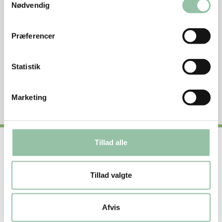
Nødvendig
Grundtilberedningsanvisning i ovn
Præferencer
Undgå madspild
Statistik
Se næringsstofindhold per 100 g rå vægt
Marketing
Tillad alle
Nyttige genveje
Om os
Tillad valgte
Om vores opskrifter
Afvis
Få inspiration og lækre opskrifter direkte i din