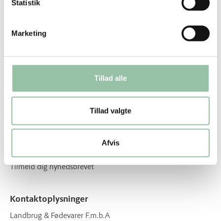
Statistik
Nyttige genveje
Marketing
Om os
Om vores opskrifter
Tillad alle
Få inspiration og lækre opskrifter direkte i din
indbakke
Tillad valgte
Én gang om måneden sender vi et skønt, sæsonpræget
nyhedsbrev med spændende opskrifter, der vil inspirerer dig
og din madlavning, om du laver mad til dig selv eller til
Afvis
mange.
Tilmeld dig nyhedsbrevet
Kontaktoplysninger
Landbrug & Fødevarer F.m.b.A