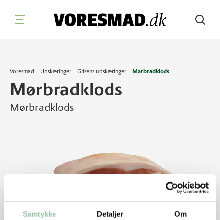
Søg
Voresmad
Udskæringer
Grisens udskæringer
Mørbradklods
Mørbradklods
Mørbradklods
Samtykke
Detaljer
Om