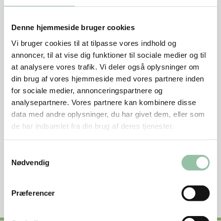
Denne hjemmeside bruger cookies
Vi bruger cookies til at tilpasse vores indhold og
Skærevejledning
annoncer, til at vise dig funktioner til sociale medier og til
at analysere vores trafik. Vi deler også oplysninger om
din brug af vores hjemmeside med vores partnere inden
Grundtilberedningsanvisning i gryde
for sociale medier, annonceringspartnere og
analysepartnere. Vores partnere kan kombinere disse
Grundtilberedningsanvisning i ovn
data med andre oplysninger, du har givet dem, eller som
de har indsamlet fra din brug af deres tjenester.
Sådan undgår du madspild
Samtykkevalg
Nødvendig
Se næringsstofindhold per 100 g rå vægt
Præferencer