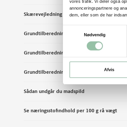
vores trafik. Vi deler også 
annonceringspartnere og anal
Skærevejledning
dem, eller som de har indsaml
Samtykkevalg
Grundtilberedningsanvisning i gryde
Nødvendig
Grundtilberedningsanvisning i ovn
Afvis
Grundtilberedningsanvisning på grill
Sådan undgår du madspild
Se næringsstofindhold per 100 g rå vægt