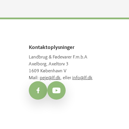
Kontaktoplysninger
Landbrug & Fødevarer F.m.b.A
Axelborg, Axeltorv 3
1609 København V
Mail:
peje@lf.dk
, eller
info@lf.dk
Facebook
YouTube