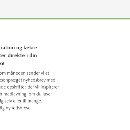
iration og lækre
ter direkte i din
ke
om måneden sender vi et
sæsonpræget nyhedsbrev med
 opskrifter, der vil inspirerer
in madlavning, om du laver
ig selv eller til mange.
dig nyhedsbrevet