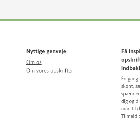
Nyttige genveje
Få insp
opskrif
Om os
indbak
Om vores opskrifter
Én gang 
skønt, 
spændende
dig og d
mad til d
Tilmeld 