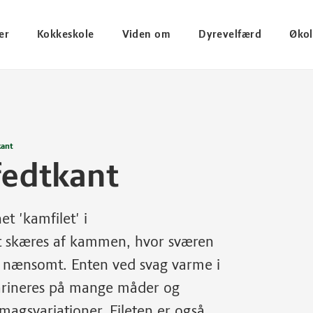
er
Kokkeskole
Viden om
Dyrevelfærd
Økol
kant
fedtkant
t 'kamfilet' i
nt skæres af kammen, hvor sværen
et nænsomt. Enten ved svag varme i
marineres på mange måder og
agsvariationer. Fileten er også