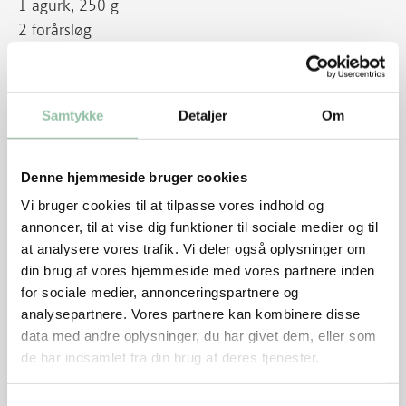
1 agurk, 250 g
2 forårsløg
½ spidskål eller sommerkål, 200 g
4 modne tomater, 300 g
Samtykke
Detaljer
Om
2 løg, 180 g
1 fed hvidløg
2 tsk karry
Denne hjemmeside bruger cookies
salt og peber
Vi bruger cookies til at tilpasse vores indhold og
annoncer, til at vise dig funktioner til sociale medier og til
Pynt:
at analysere vores trafik. Vi deler også oplysninger om
din brug af vores hjemmeside med vores partnere inden
2 kviste mynte
for sociale medier, annonceringspartnere og
2 kviste persille
analysepartnere. Vores partnere kan kombinere disse
data med andre oplysninger, du har givet dem, eller som
8 wraps/tortillas/tyndbrød – gerne fuldkorn, 360 g
de har indsamlet fra din brug af deres tjenester.
Sådan gør du