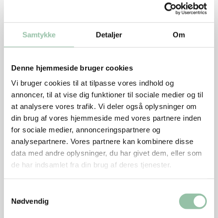
squashen igennem på langs og derefter i skiver og
cherrytomaterne i halve.
Samtykke
Detaljer
Om
Steg sellerien på panden i nogle minutter under
omrøring.
Denne hjemmeside bruger cookies
Tilsæt porrer og squash og steg igen nogle minutter,
Vi bruger cookies til at tilpasse vores indhold og
til grøntsagerne er lige netop møre, men stadig
annoncer, til at vise dig funktioner til sociale medier og til
sprøde.
at analysere vores trafik. Vi deler også oplysninger om
Tilsæt tomaterne og kødet under omrøring.
din brug af vores hjemmeside med vores partnere inden
Smag til med østerssauce, salt og peber. Pynt med
for sociale medier, annonceringspartnere og
klippet purløg.
analysepartnere. Vores partnere kan kombinere disse
data med andre oplysninger, du har givet dem, eller som
de har indsamlet fra din brug af deres tjenester.
Samtykkevalg
Energifordeling
Nødvendig