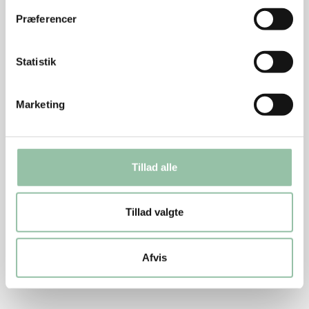
Nu hedder det minutstrimler af yderlår afpudset af
Præferencer
skinke fra gris. Før hed udskæringen skinkestrimler af
skinkeyderlår afpudset af skinke fra svin.
Statistik
Marketing
Næringsindhold pr. person (ca. 680 g af retten):
Energi: 1497 kJ (356 kcal)
Tillad alle
protein: 38 g
Tillad valgte
kulhydrat: 20 g
kostfibre: 11 g
Afvis
fedt: 11 g