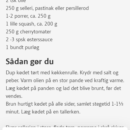
2 tsk olie
250 g selleri, pastinak eller persillerod
1-2 porrer, ca. 250 g
1 lille squash, ca. 200 g
250 g cherrytomater
2 -3 spsk østerssauce
1 bundt purløg
Sådan gør du
Dup kødet tørt med køkkenrulle. Krydr med salt og
peber. Varm olien på en stor pande ved kraftig varme.
Læg kødet på panden og lad det blive brunt, før det
vendes.
Brun hurtigt kødet på alle sider, samlet stegetid 1-1½
minut. Læg kødet på en tallerken.
Skær sellerien i store, flade tern, porrerne i skrå skiver,