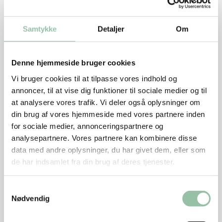
200 g østershatte
150 g sugar snaps
2 æbler, 250 g
Samtykke
Detaljer
Om
1 spsk olie
1 dl æblemost
Denne hjemmeside bruger cookies
Vi bruger cookies til at tilpasse vores indhold og
2 spsk hasselnødder, 20 g
annoncer, til at vise dig funktioner til sociale medier og til
Sådan gør du
at analysere vores trafik. Vi deler også oplysninger om
din brug af vores hjemmeside med vores partnere inden
Kom kødet i en skål og vend det med engelsk sauce
for sociale medier, annonceringspartnere og
og lidt salt og peber.
analysepartnere. Vores partnere kan kombinere disse
data med andre oplysninger, du har givet dem, eller som
Lad det trække 1 time ved stuetemperatur, tildækket.
de har indsamlet fra din brug af deres tjenester.
Fjern de yderste grove blade fra kålen og skær den i
Samtykkevalg
strimler.
Nødvendig
Pil løgene og skær dem i tynde både.
Skyl østershatte og riv dem i strimler.