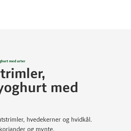
ghurt med urter
rimler,
 yoghurt med
strimler, hvedekerner og hvidkål.
 koriander og mynte.