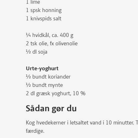
1 lime
1 spsk honning
1 knivspids salt
¼ hvidkål, ca. 400 g
2 tsk olie, fx olivenolie
½ dl soja
Urte-yoghurt
½ bundt koriander
½ bundt mynte
2 dl græsk yoghurt, 10 %
Sådan gør du
Kog hvedekerner i letsaltet vand i 10 minutter
færdige.