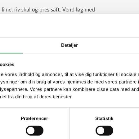
yl lime, riv skal og pres saft. Vend løg med
ær og hak fint. Dup kødet tørt med
 i en wok eller på en pande ved god
Detaljer
utstrimler – de skal ligge i ét lag - og steg
å en tallerken og hold det varmt.
ookies
se vores indhold og annoncer, til at vise dig funktioner til sociale
på panden ved middel varme. Steg kål i 3-4
oplysninger om din brug af vores hjemmeside med vores partnere i
mmen, men stadig være lidt sprød. Tilsæt
ysepartnere. Vores partnere kan kombinere disse data med andr
kerner. Vendt det godt rundt og smag til
et fra din brug af deres tjenester.
hurten.
Præferencer
Statistik