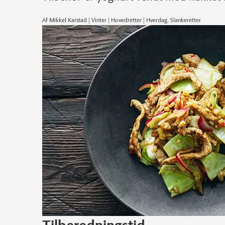
Af Mikkel Karstad | Vinter | Hovedretter | Hverdag, Slankeretter