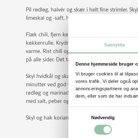
Pil rødløg, halvér og skær i helt fine strimler. Sk
limeskal og -saft, honning og salt.
Flæk chili, fjern kerner og hak fint. Skræl ingef
køkkenrulle. Krydr med salt og peber. Varm olie
Samtykke
varme. Rist chili og ingefær et øjeblik. Tilsæt min
på alle sider. Det tager 1-1½ minut. Tag kødet p
Denne hjemmeside bruger c
Vi bruger cookies til at tilpas
Skyl hvidkål og skær i grove stykker. Varm olie 
vores trafik. Vi deler også 
minutter ved god varme – det skal falde lidt sa
annonceringspartnere og anal
rødløg og marinaden sammen med soja og hvede
dem, eller som de har indsaml
med salt, peber og soja. Tilsæt kødet.
Samtykkevalg
Skyl og hak koriander og mynte. Vend det i yog
Nødvendig