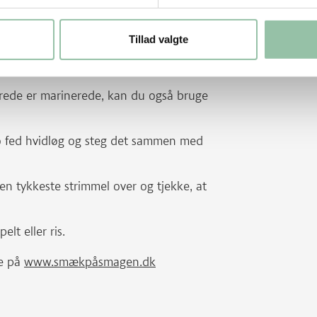
Tillad valgte
x½x5 cm, kan du også selv skære dem af
r mørbrad.
erede er marinerede, kan du også bruge
to fed hvidløg og steg det sammen med
en tykkeste strimmel over og tjekke, at
lt eller ris.
e på
www.smækpåsmagen.dk