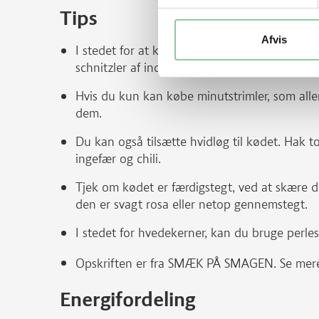
Tips
Afvis
I stedet for at købe minutstrimler på ca. ½
schnitzler af inderlår fra gris, minutkotelette
Hvis du kun kan købe minutstrimler, som all
dem.
Du kan også tilsætte hvidløg til kødet. Hak 
ingefær og chili.
Tjek om kødet er færdigstegt, ved at skære d
den er svagt rosa eller netop gennemstegt.
I stedet for hvedekerner, kan du bruge perlespe
Opskriften er fra SMÆK PÅ SMAGEN. Se mer
Energifordeling