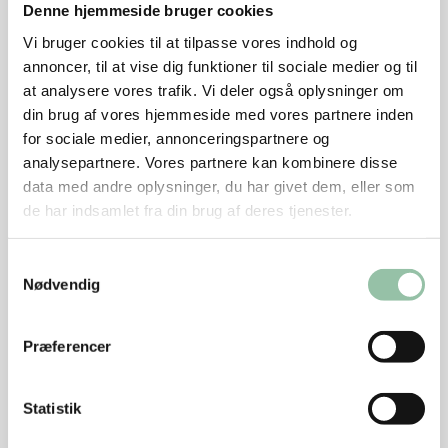
Tilbehør
Denne hjemmeside bruger cookies
Vi bruger cookies til at tilpasse vores indhold og
500 g grøntsagsstave, fx agurk, gulerødder, blomkål,
annoncer, til at vise dig funktioner til sociale medier og til
sukkerærter eller blancherede aspargesbroccoli.
at analysere vores trafik. Vi deler også oplysninger om
din brug af vores hjemmeside med vores partnere inden
for sociale medier, annonceringspartnere og
Sådan gør du
analysepartnere. Vores partnere kan kombinere disse
data med andre oplysninger, du har givet dem, eller som
de har indsamlet fra din brug af deres tjenester.
Dagen inden: Læg kikærterne i blød i koldt vand i
minimum 10 timer. Hvis du bruger kikærter fra dåse,
Samtykkevalg
skal du bruge 400 g, og de skal ikke udblødes.
Nødvendig
Skær kødet ud i 2×2 cm, og lad det marinere i
knust hvidløg, salt, peber, paprika og olivenolie i
Præferencer
mindst 1 time i køleskab.
Kog kikærterne i ca. en time, til de er møre.
Statistik
Herefter blendes de med olie, hvidløg, citronsaft,
tahin, krydderurter og salt, til det har en grov tekstur.