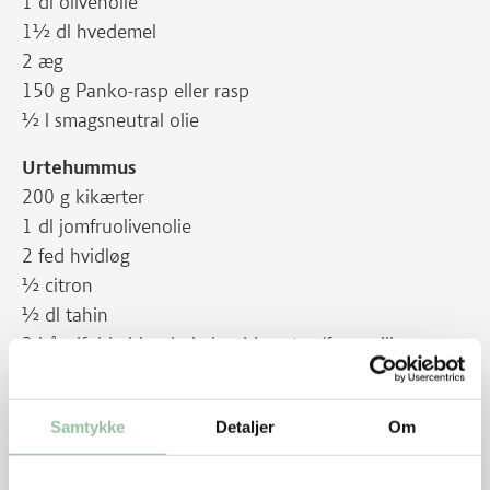
1 dl olivenolie
1½ dl hvedemel
2 æg
150 g Panko-rasp eller rasp
½ l smagsneutral olie
Urtehummus
200 g kikærter
1 dl jomfruolivenolie
2 fed hvidløg
½ citron
½ dl tahin
2 håndfulde blandede krydderurter (fx persille,
purløg, estragon og dild)
Salt
Samtykke
Detaljer
Om