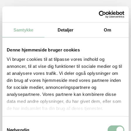
Skær den skyllede salat i strimler og bland kød og
ærter i.
Samtykke
Detaljer
Om
Pynt med skyllet og klippet purløg og limebåde.
Tips
Denne hjemmeside bruger cookies
Retten kan også spises kold. Lav retten til to dage
Vi bruger cookies til at tilpasse vores indhold og
evt. til madpakken næste dag. Stil straks den
annoncer, til at vise dig funktioner til sociale medier og til
portion, som skal gemmes, i køleskabet.
at analysere vores trafik. Vi deler også oplysninger om
din brug af vores hjemmeside med vores partnere inden
Retten kan laves med hakket kød med en lavere
for sociale medier, annonceringspartnere og
fedtprocent, hvilket selvfølgelig vil give en mere
analysepartnere. Vores partnere kan kombinere disse
mager ret.
data med andre oplysninger, du har givet dem, eller som
de har indsamlet fra din brug af deres tjenester.
Salaten kan også laves med andre grøntsager, fx
gulerødder, spidskål eller bønner.
Samtykkevalg
Nødvendig