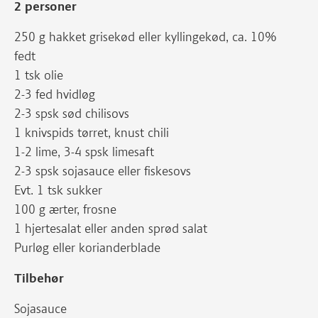
2 personer
250 g hakket grisekød eller kyllingekød, ca. 10%
fedt
1 tsk olie
2-3 fed hvidløg
2-3 spsk sød chilisovs
1 knivspids tørret, knust chili
1-2 lime, 3-4 spsk limesaft
2-3 spsk sojasauce eller fiskesovs
Evt. 1 tsk sukker
100 g ærter, frosne
1 hjertesalat eller anden sprød salat
Purløg eller korianderblade
Tilbehør
Sojasauce