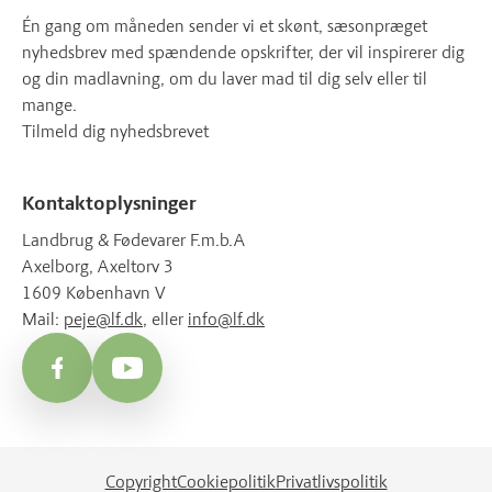
Én gang om måneden sender vi et skønt, sæsonpræget
nyhedsbrev med spændende opskrifter, der vil inspirerer dig
og din madlavning, om du laver mad til dig selv eller til
mange.
Tilmeld dig nyhedsbrevet
Kontaktoplysninger
Landbrug & Fødevarer F.m.b.A
Axelborg, Axeltorv 3
1609 København V
Mail:
peje@lf.dk
, eller
info@lf.dk
Facebook
YouTube
Copyright
Cookiepolitik
Privatlivspolitik