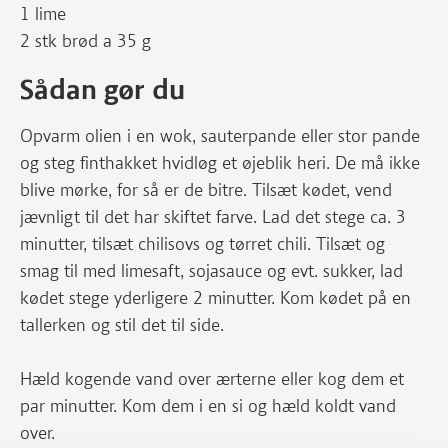
1 lime
2 stk brød a 35 g
Sådan gør du
Opvarm olien i en wok, sauterpande eller stor pande
og steg finthakket hvidløg et øjeblik heri. De må ikke
blive mørke, for så er de bitre. Tilsæt kødet, vend
jævnligt til det har skiftet farve. Lad det stege ca. 3
minutter, tilsæt chilisovs og tørret chili. Tilsæt og
smag til med limesaft, sojasauce og evt. sukker, lad
kødet stege yderligere 2 minutter. Kom kødet på en
tallerken og stil det til side.
Hæld kogende vand over ærterne eller kog dem et
par minutter. Kom dem i en si og hæld koldt vand
over.