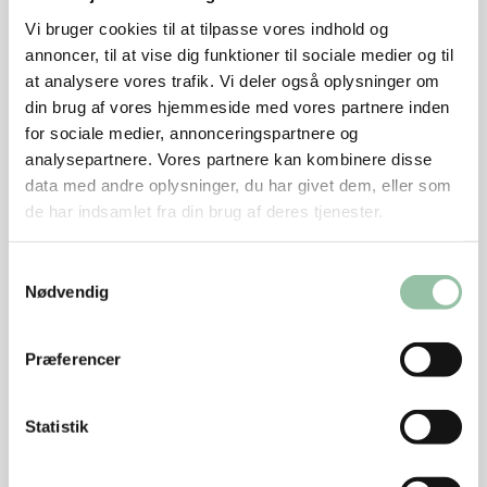
bruge mere eller mindre kød afhængig af, hvad du
Vi bruger cookies til at tilpasse vores indhold og
har til rådighed.
annoncer, til at vise dig funktioner til sociale medier og til
at analysere vores trafik. Vi deler også oplysninger om
Du kan vælge grøntsager efter lyst, sæson og hvad
din brug af vores hjemmeside med vores partnere inden
der er i grøntsagsskuffen. Du kan bruge mere eller
for sociale medier, annonceringspartnere og
mindre mængde grøntsager afhængig af, hvad du
analysepartnere. Vores partnere kan kombinere disse
har til rådighed.
data med andre oplysninger, du har givet dem, eller som
Thaibasilikum kan også bruges som krydderurt evt.
de har indsamlet fra din brug af deres tjenester.
sammen med koriander.
Samtykkevalg
Energifordeling
Nødvendig
Nu hedder det hakket grisekød. Før hed det hakket
Præferencer
svinekød.
Statistik