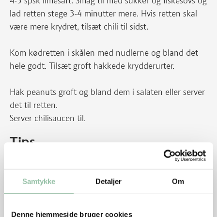
4-5 spsk limesaft. Smag til med sukker og fiskesovs og
lad retten stege 3-4 minutter mere. Hvis retten skal
være mere krydret, tilsæt chili til sidst.
Kom kødretten i skålen med nudlerne og bland det
hele godt. Tilsæt groft hakkede krydderurter.
Hak peanuts groft og bland dem i salaten eller server
det til retten.
Server chilisaucen til.
Tips
Nudelsalaten kan serveres lun eller kold.
Samtykke
Detaljer
Om
Rester kan bruges til ”madpakken”.
Du kan bruge hakket okse-, kalve – eller
kyllingekød i stedet for hakket grisekød. Du kan
Denne hjemmeside bruger cookies