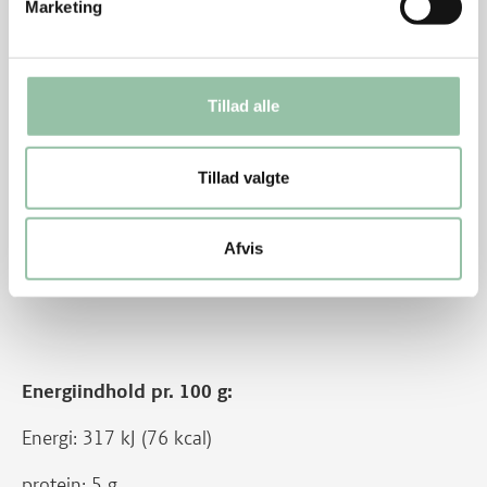
Næringsindhold pr. person (ca. 670 g af retten).
Marketing
Retten med hakket grisekød 6%:
Energi: 2106 kJ (501 kcal)
Tillad alle
protein: 30 g
kulhydrat: 62 g
Tillad valgte
kostfibre: 9 g
Afvis
fedt: 13 g
Energiindhold pr. 100 g:
Energi: 317 kJ (76 kcal)
protein: 5 g