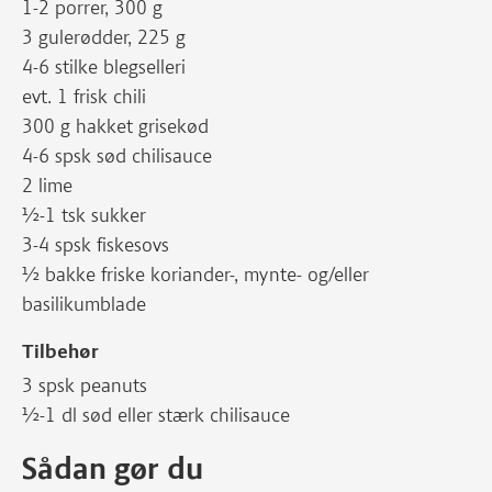
1-2 porrer, 300 g
3 gulerødder, 225 g
4-6 stilke blegselleri
evt. 1 frisk chili
300 g hakket grisekød
4-6 spsk sød chilisauce
2 lime
½-1 tsk sukker
3-4 spsk fiskesovs
½ bakke friske koriander-, mynte- og/eller
basilikumblade
Tilbehør
3 spsk peanuts
½-1 dl sød eller stærk chilisauce
Sådan gør du