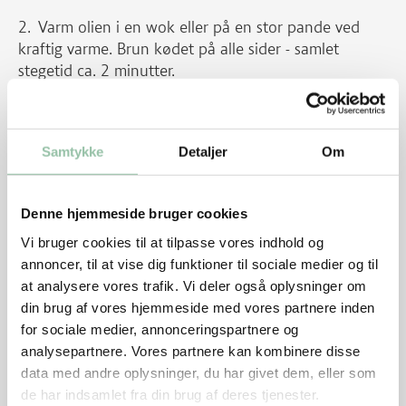
Varm olien i en wok eller på en stor pande ved
kraftig varme. Brun kødet på alle sider - samlet
stegetid ca. 2 minutter.
Tag kødet op på en tallerken og lad det få
stuetemperatur.
Samtykke
Detaljer
Om
Læg nudlerne i varmt vand til de er bløde at spise.
Lad dem køle af i koldt vand.
Denne hjemmeside bruger cookies
Kog rejerne og pil dem. Lad evt. spidsen sidde på.
Vi bruger cookies til at tilpasse vores indhold og
Lad dem køle af.
annoncer, til at vise dig funktioner til sociale medier og til
Rist jordnødderne på en pande, fjern den mørke
at analysere vores trafik. Vi deler også oplysninger om
hinde, hvis den ikke er fjernet. Hak jordnødderne
din brug af vores hjemmeside med vores partnere inden
groft.
for sociale medier, annonceringspartnere og
analysepartnere. Vores partnere kan kombinere disse
Skær tofu i skiver eller tern og rist det gyldent i
data med andre oplysninger, du har givet dem, eller som
olie.
de har indsamlet fra din brug af deres tjenester.