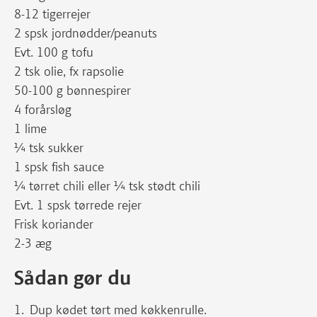
8-12 tigerrejer
2 spsk jordnødder/peanuts
Evt. 100 g tofu
2 tsk olie, fx rapsolie
50-100 g bønnespirer
4 forårsløg
1 lime
¼ tsk sukker
1 spsk fish sauce
¼ tørret chili eller ¼ tsk stødt chili
Evt. 1 spsk tørrede rejer
Frisk koriander
2-3 æg
Sådan gør du
Dup kødet tørt med køkkenrulle.