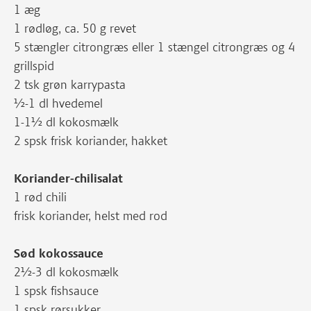
1 æg
1 rødløg, ca. 50 g revet
5 stængler citrongræs eller 1 stængel citrongræs og 4
grillspid
2 tsk grøn karrypasta
½-1 dl hvedemel
1-1½ dl kokosmælk
2 spsk frisk koriander, hakket
Koriander-chilisalat
1 rød chili
frisk koriander, helst med rod
Sød kokossauce
2½-3 dl kokosmælk
1 spsk fishsauce
1 spsk rørsukker