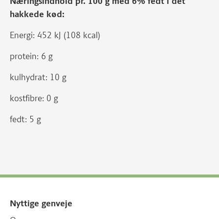
Næringsindhold pr. 100 g med 6% fedt i det
hakkede kød:
Energi: 452 kJ (108 kcal)
protein: 6 g
kulhydrat: 10 g
kostfibre: 0 g
fedt: 5 g
Nyttige genveje