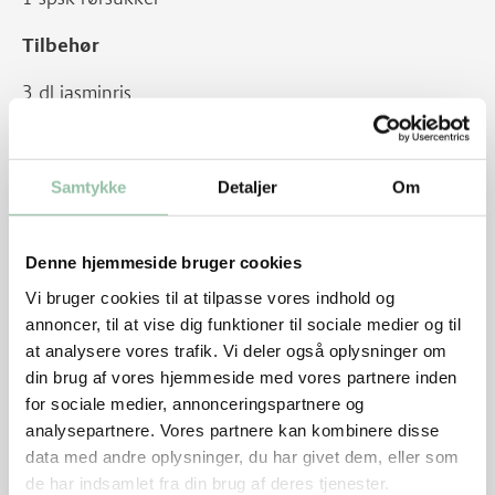
Tilbehør
3 dl jasminris
Sådan gør du
Samtykke
Detaljer
Om
Kog risene.
Hak den ene stængel citrongræs fint. Rør kødet med
Denne hjemmeside bruger cookies
salt, peber, æg, revet løg, hakket citrongræs og
Vi bruger cookies til at tilpasse vores indhold og
karrypasta. Tilsæt melet. Rør kokosmælken i. Farsen
annoncer, til at vise dig funktioner til sociale medier og til
skal være ret fast. Vend hakket koriander i farsen, og
at analysere vores trafik. Vi deler også oplysninger om
form den til 16-18 runde deller. Steg dem som
din brug af vores hjemmeside med vores partnere inden
for sociale medier, annonceringspartnere og
frikadeller på en grillpande eller på pande i olie, det
analysepartnere. Vores partnere kan kombinere disse
tager ca. 12 minutter i alt. Sæt dem på de fire sidste
data med andre oplysninger, du har givet dem, eller som
citrongræsstængler eller grillspid, så der sidder 3
de har indsamlet fra din brug af deres tjenester.