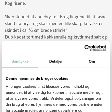
Kog risene.
Skær skindet af andebrystet. Brug fingrene til at løsne
skind fra bryst og skær med en lille skarp kniv. Skær
skindet i ca. ½ cm brede strimler.
Dup kødet tørt med køkkenrulle og krydr med salt og
peber. Varm en pande op ved god varme. Læg
skindet på panden, så der smelter fedt fra. Lad
skindet stege videre i siden af panden. Brun kødet
Samtykke
Detaljer
Om
midt på panden i 1 minut på hver side ved god
varme. Skru ned til middel varme og steg kødet 6
minutter på hver side. Tag kødet af panden. Læg evt.
Denne hjemmeside bruger cookies
stanniol over, hvis kødet ønskes meget svagt
Vi bruger cookies til at tilpasse vores indhold og
rosa/gennemstegt.
annoncer, til at vise dig funktioner til sociale medier og til
Skru op for temperaturen på panden og steg skindet
at analysere vores trafik. Vi deler også oplysninger om
sprødt og gyldent. Læg det på køkkenrulle før
din brug af vores hjemmeside med vores partnere inden
for sociale medier, annonceringspartnere og
servering.