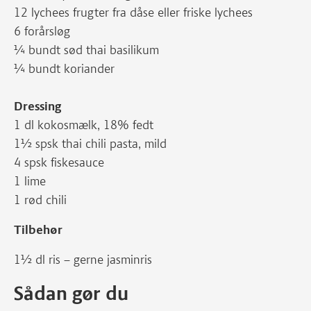
12 lychees frugter fra dåse eller friske lychees
6 forårsløg
¼ bundt sød thai basilikum
¼ bundt koriander
Dressing
1 dl kokosmælk, 18% fedt
1½ spsk thai chili pasta, mild
4 spsk fiskesauce
1 lime
1 rød chili
Tilbehør
1½ dl ris – gerne jasminris
Sådan gør du