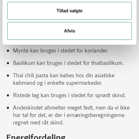
Tips
Tillad valgte
Andebryst er mest saftigt, hvis det steges rosa.
Hele kødstykker er sterile i midten, så det er
Afvis
vigtigt at overfladen får tilstrækkelig varme.
Mynte kan bruges i stedet for koriander.
Basilikum kan bruges i stedet for thaibasilikum.
Thai chili pasta kan købes hos din asiatiske
købmand og i enkelte supermarkeder.
Ristede løg kan bruges i stedet for sprødt skind.
Andeskindet afsmelter meget fedt, men da vi ikke
har tal for det, er der i ernæringsberegningerne
regnet med råt skind.
Energifordeling