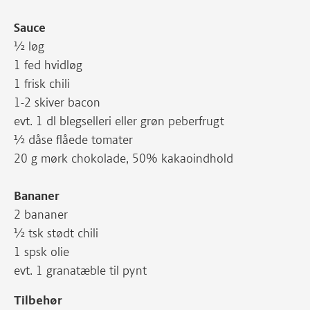
Sauce
½ løg
1 fed hvidløg
1 frisk chili
1-2 skiver bacon
evt. 1 dl blegselleri eller grøn peberfrugt
½ dåse flåede tomater
20 g mørk chokolade, 50% kakaoindhold
Bananer
2 bananer
½ tsk stødt chili
1 spsk olie
evt. 1 granatæble til pynt
Tilbehør