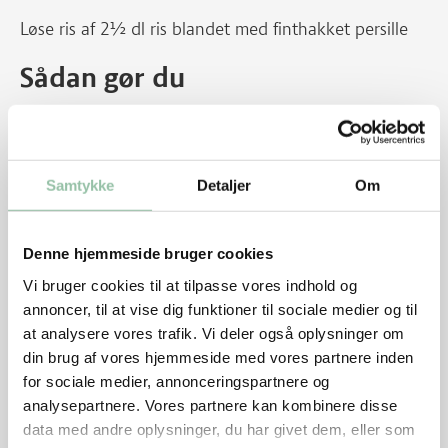
Løse ris af 2½ dl ris blandet med finthakket persille
Sådan gør du
Hak løg og hvidløg. Fjern kerner og mellemvægge på
chili. Skær den i små stykker. Skær bacon i strimler.
Dup mignonen tør med køkkenrulle. Krydr med salt
Samtykke
Detaljer
Om
og peber. Varm olien i en gryde ved god varme. Brun
mignonen på alle sider, 2 minutter i alt. Tag den op.
Denne hjemmeside bruger cookies
Løg, hvidløg, chili, bacon og evt. blegselleri i små
stykker steges i gryden ved kraftig varme i 1 minut.
Vi bruger cookies til at tilpasse vores indhold og
annoncer, til at vise dig funktioner til sociale medier og til
Tilsæt tomater med lidt af saften fra dåsen samt
at analysere vores trafik. Vi deler også oplysninger om
chokoladen i mindre stykker og rør rundt til
din brug af vores hjemmeside med vores partnere inden
chokoladen er smeltet.
for sociale medier, annonceringspartnere og
analysepartnere. Vores partnere kan kombinere disse
Kom mignonen i gryden sammen med saucen. Steg
data med andre oplysninger, du har givet dem, eller som
den i 10 minutter under låg ved svag varme. Kødet