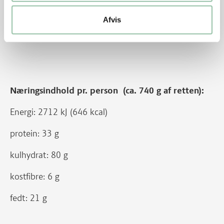
Nu hedder det bacon fra gris. Før hed udskæringen
Afvis
bacon fra svin.
Næringsindhold pr. person (ca. 740 g af retten):
Energi: 2712 kJ (646 kcal)
protein: 33 g
kulhydrat: 80 g
kostfibre: 6 g
fedt: 21 g