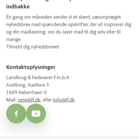
indbakke
Én gang om måneden sender vi et skønt, sæsonpræget
nyhedsbrev med spændende opskrifter, der vil inspirerer dig
og din madlavning, om du laver mad til dig selv eller til
mange.
Tilmeld dig nyhedsbrevet
Kontaktoplysninger
Landbrug & Fødevarer F.m.b.A
Axelborg, Axeltorv 3
1609 København V
Mail:
peje@lf.dk
, eller
info@lf.dk
Facebook
YouTube