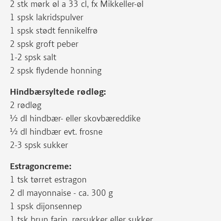
2 stk mørk øl a 33 cl, fx Mikkeller-øl
1 spsk lakridspulver
1 spsk stødt fennikelfrø
2 spsk groft peber
1-2 spsk salt
2 spsk flydende honning
Hindbærsyltede rødløg:
2 rødløg
½ dl hindbær- eller skovbæreddike
½ dl hindbær evt. frosne
2-3 spsk sukker
Estragoncreme:
1 tsk tørret estragon
2 dl mayonnaise - ca. 300 g
1 spsk dijonsennep
1 tsk brun farin, rørsukker eller sukker