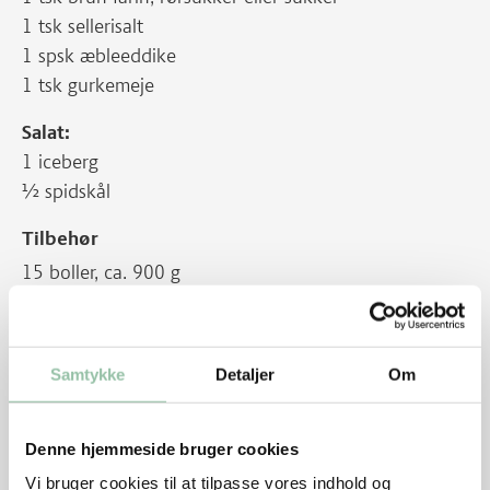
1 tsk sellerisalt
1 spsk æbleeddike
1 tsk gurkemeje
Salat:
1 iceberg
½ spidskål
Tilbehør
15 boller, ca. 900 g
Sådan gør du
Fjern synlig fedt fra kødet.
Samtykke
Detaljer
Om
Læg kødet i et dybt ovnfast fad eller i en stor
rugbrødsform. Hak hvidløgene fint og bland øl,
Denne hjemmeside bruger cookies
lakrids, stødt fennikelfrø, peber, salt og honning.
Vi bruger cookies til at tilpasse vores indhold og