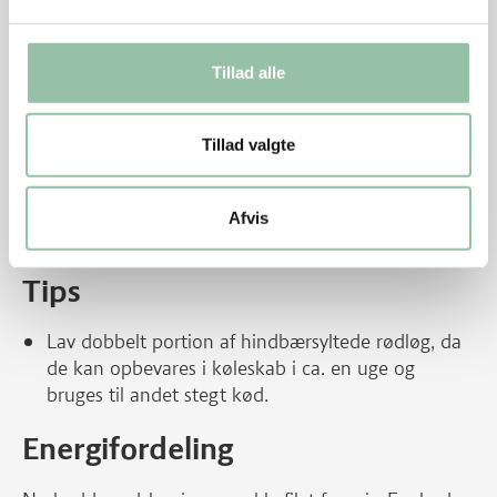
Knus eller stød evt. den tørrede estragon. Rør alle
ingredienser til estragoncremen sammen og smag
den til.
Tillad alle
Skyl salat og spidskål. Kom evt. salaten i en
salatslynge, så vandet drypper af. Snit salat og
Tillad valgte
spidskål fint og bland det.
Lun bollerne og læg hver bolle sammen med
Afvis
dressing, salat, rødløg og 2 skiver steg.
Tips
Lav dobbelt portion af hindbærsyltede rødløg, da
de kan opbevares i køleskab i ca. en uge og
bruges til andet stegt kød.
Energifordeling