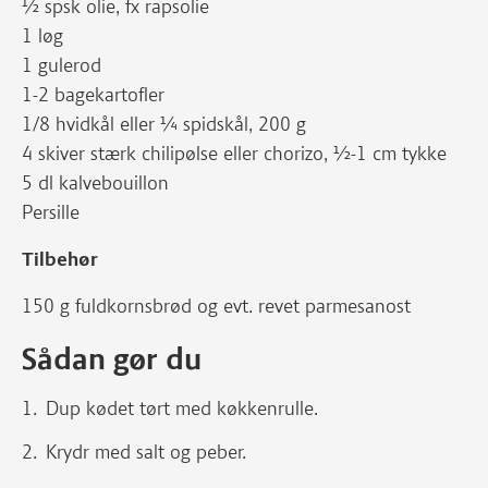
½ spsk olie, fx rapsolie
1 løg
1 gulerod
1-2 bagekartofler
1/8 hvidkål eller ¼ spidskål, 200 g
4 skiver stærk chilipølse eller chorizo, ½-1 cm tykke
5 dl kalvebouillon
Persille
Tilbehør
150 g fuldkornsbrød og evt. revet parmesanost
Sådan gør du
Dup kødet tørt med køkkenrulle.
Krydr med salt og peber.