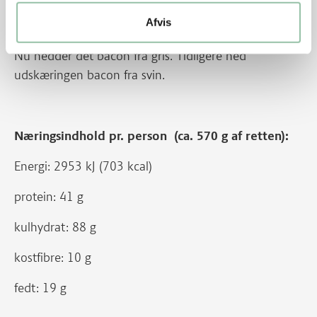
Nu hedder det medaljon fra gris. Tidligere hed
Afvis
udskæringen skinkemedaljon fra svin.
Nu hedder det bacon fra gris. Tidligere hed
udskæringen bacon fra svin.
Næringsindhold pr. person (ca. 570 g af retten):
Energi: 2953 kJ (703 kcal)
protein: 41 g
kulhydrat: 88 g
kostfibre: 10 g
fedt: 19 g