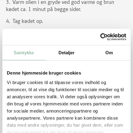
Varm olien i en gryde ved god varme og brun
kødet ca. 1 minut på begge sider.
Tag kødet op.
Snit grøntsagerne i tern og strimler og svits dem i
gryden.
Tilsæt pølse og bouillon.
Samtykke
Detaljer
Om
Lad suppen koge under låg ved svag varme ca. 10
minutter.
Denne hjemmeside bruger cookies
Kog kødet med i suppen i ca. 3 minutter, til kødet
Vi bruger cookies til at tilpasse vores indhold og
er lige netop gennemkogt.
annoncer, til at vise dig funktioner til sociale medier og til
at analysere vores trafik. Vi deler også oplysninger om
Tag kødet op. Dæk med stanniol, mens suppen
din brug af vores hjemmeside med vores partnere inden
gøres klar til servering.
for sociale medier, annonceringspartnere og
analysepartnere. Vores partnere kan kombinere disse
Smag suppen til med salt og peber. Hak persillen
data med andre oplysninger, du har givet dem, eller som
og kom den i en skål.
de har indsamlet fra din brug af deres tjenester.