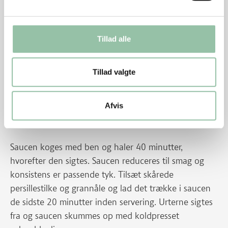
varme ca. 30 minutter, hvorefter denne lægges på
grillen og varmrøges 15 minutter.
Tillad alle
Nøgleben og haler kommes i ovnen ved 240 grader
og brunes i 10-15 minutter. Skru ovnen ned på 160
Tillad valgte
grader. Hæld hvidvin og æblemost i bradepanden.
Når væsken er fordampet til ca. 50 % skrabes hele
herligheden over i en gryde, hvor der tilsættes
Afvis
hønsebouillon til det dækker.
Saucen koges med ben og haler 40 minutter,
hvorefter den sigtes. Saucen reduceres til smag og
konsistens er passende tyk. Tilsæt skårede
persillestilke og grannåle og lad det trække i saucen
de sidste 20 minutter inden servering. Urterne sigtes
fra og saucen skummes op med koldpresset