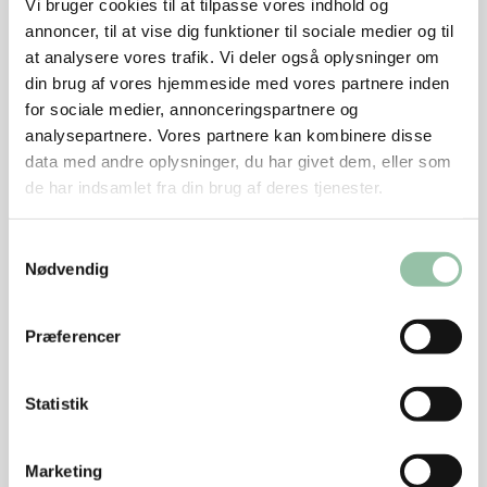
Artiskokcreme
Vi bruger cookies til at tilpasse vores indhold og
400 g artiskokhjerter
annoncer, til at vise dig funktioner til sociale medier og til
at analysere vores trafik. Vi deler også oplysninger om
100 g god oliven olie
din brug af vores hjemmeside med vores partnere inden
50 g æblemost
for sociale medier, annonceringspartnere og
50 g ansjospasta
analysepartnere. Vores partnere kan kombinere disse
data med andre oplysninger, du har givet dem, eller som
Sådan gør du
de har indsamlet fra din brug af deres tjenester.
Til artiskokchipsene skæres artiskokhjerter tyndt på
et mandolinjern og udvandes 24 timer, hvorefter de
Samtykkevalg
Nødvendig
fritteres til de stopper med at snakke i olien.
Udskæringen snitte er ikke så normal mere, da hele
Præferencer
snitten bliver sendt til pølse produktion. Regn derfor
med, at den skal bestilles hos din slagter.
Statistik
Snitten afpudses, ridses på fedtsiden og lægges på en
Marketing
kold pande. Steges gylden under pres ved meget svag