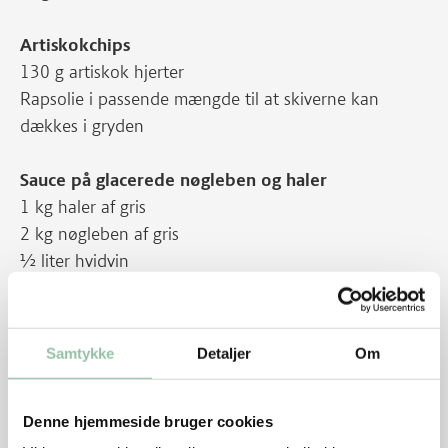
Artiskokchips
130 g artiskok hjerter
Rapsolie i passende mængde til at skiverne kan
dækkes i gryden
Sauce på glacerede nøgleben og haler
1 kg haler af gris
2 kg nøgleben af gris
½ liter hvidvin
½ liter æblemost
2 liter hønsebouillon
50 g persillestilke
Samtykke
Detaljer
Om
50 g grannåle
2 spsk koldpresset valnøddeolie
Denne hjemmeside bruger cookies