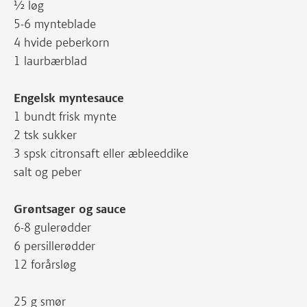
½ løg
5-6 mynteblade
4 hvide peberkorn
1 laurbærblad
Engelsk myntesauce
1 bundt frisk mynte
2 tsk sukker
3 spsk citronsaft eller æbleeddike
salt og peber
Grøntsager og sauce
6-8 gulerødder
6 persillerødder
12 forårsløg
25 g smør