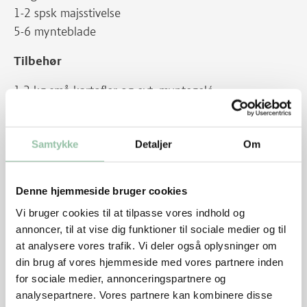
1-2 spsk majsstivelse
5-6 mynteblade
Tilbehør
1,2 kg små kartofler og evt. myntegelé
Sådan gør du
Samtykke
Detaljer
Om
Sprængt nakkefilet
Bestil sprængt nakkefilet hos slagteren nogle dage i
forvejen. Kom nakkefileten i en gryde. Kom kogende
Denne hjemmeside bruger cookies
vand på, så det lige dækker. Bring vandet i kog og
Vi bruger cookies til at tilpasse vores indhold og
skum. Tilsæt gulerod og løg i grove tern, mynteblade,
annoncer, til at vise dig funktioner til sociale medier og til
peberkorn og laurbærblad. Kog ved lav varme under
at analysere vores trafik. Vi deler også oplysninger om
låg i ca. 2 timer. Lad kødet blive liggende i kogelagen.
din brug af vores hjemmeside med vores partnere inden
Skær kødet i skiver ved servering.
for sociale medier, annonceringspartnere og
analysepartnere. Vores partnere kan kombinere disse